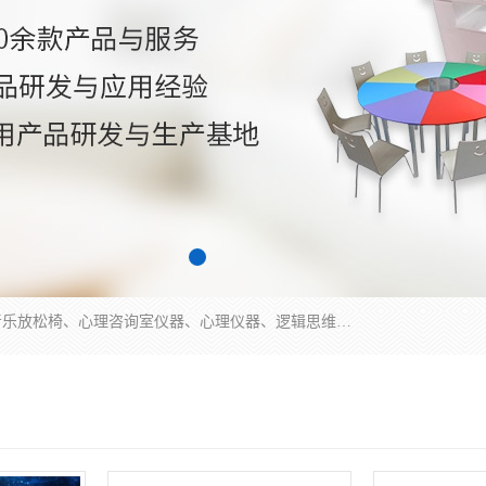
国科芯（北京）科技有限公司提供：心里沙盘、音乐放松椅、心理咨询室仪器、心理仪器、逻辑思维测试仪、皮肤电测试仪、双手协调器、双手协调测试仪、注意力集中测试仪等各种心理学仪器设备。