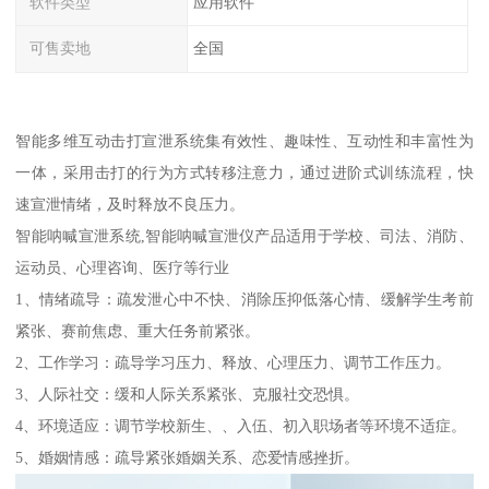
软件类型
应用软件
可售卖地
全国
智能多维互动击打宣泄系统集有效性、趣味性、互动性和丰富性为
一体，采用击打的行为方式转移注意力，通过进阶式训练流程，快
速宣泄情绪，及时释放不良压力。
智能呐喊宣泄系统,智能呐喊宣泄仪产品适用于学校、司法、消防、
运动员、心理咨询、医疗等行业
1、情绪疏导：疏发泄心中不快、消除压抑低落心情、缓解学生考前
紧张、赛前焦虑、重大任务前紧张。
2、工作学习：疏导学习压力、释放、心理压力、调节工作压力。
3、人际社交：缓和人际关系紧张、克服社交恐惧。
4、环境适应：调节学校新生、、入伍、初入职场者等环境不适症。
5、婚姻情感：疏导紧张婚姻关系、恋爱情感挫折。