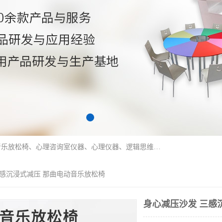
国科芯（北京）科技有限公司提供：心里沙盘、音乐放松椅、心理咨询室仪器、心理仪器、逻辑思维测试仪、皮肤电测试仪、双手协调器、双手协调测试仪、注意力集中测试仪等各种心理学仪器设备。
三感沉浸式减压 那曲电动音乐放松椅
身心减压沙发 三感