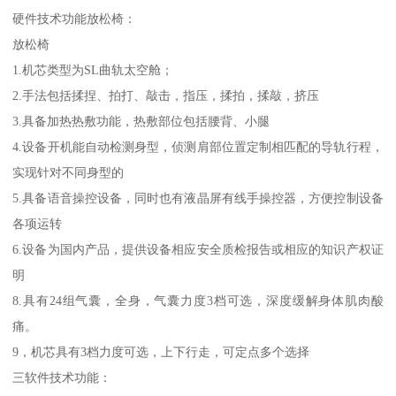
硬件技术功能放松椅：
放松椅
1.机芯类型为SL曲轨太空舱；
2.手法包括揉捏、拍打、敲击，指压，揉拍，揉敲，挤压
3.具备加热热敷功能，热敷部位包括腰背、小腿
4.设备开机能自动检测身型，侦测肩部位置定制相匹配的导轨行程，
实现针对不同身型的
5.具备语音操控设备，同时也有液晶屏有线手操控器，方便控制设备
各项运转
6.设备为国内产品，提供设备相应安全质检报告或相应的知识产权证
明
8.具有24组气囊，全身，气囊力度3档可选，深度缓解身体肌肉酸
痛。
9，机芯具有3档力度可选，上下行走，可定点多个选择
三软件技术功能：