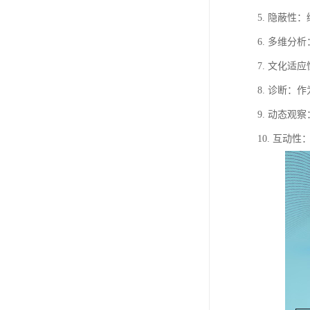
5. 隐蔽
6. 多维
7. 文化
8. 诊断
9. 动态
10. 互