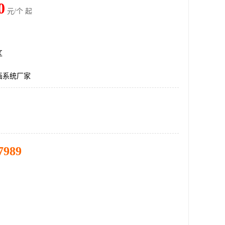
0
元/个 起
区
画系统厂家
7989