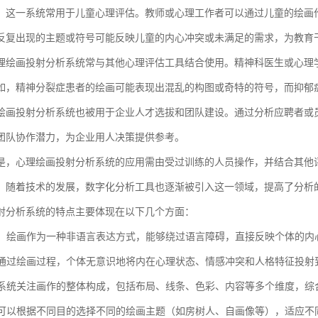
，这一系统常用于儿童心理评估。教师或心理工作者可以通过儿童的绘画
反复出现的主题或符号可能反映儿童的内心冲突或未满足的需求，为教育
理绘画投射分析系统常与其他心理评估工具结合使用。精神科医生或心理
如，精神分裂症患者的绘画可能表现出混乱的构图或奇特的符号，而抑郁
绘画投射分析系统也被用于企业人才选拔和团队建设。通过分析应聘者或
团队协作潜力，为企业用人决策提供参考。
是，心理绘画投射分析系统的应用需由受过训练的人员操作，并结合其他
，随着技术的发展，数字化分析工具也逐渐被引入这一领域，提高了分析
射分析系统的特点主要体现在以下几个方面：
言性：绘画作为一种非语言表达方式，能够绕过语言障碍，直接反映个体的
性：通过绘画过程，个体无意识地将内在心理状态、情感冲突和人格特征投
性：系统关注画作的整体构成，包括布局、线条、色彩、内容等多个维度，
性：可以根据不同目的选择不同的绘画主题（如房树人、自画像等），适应