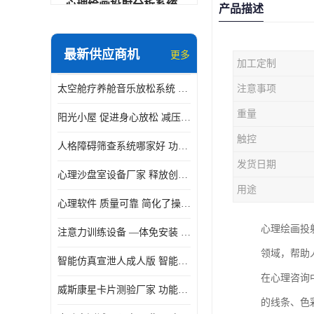
心理绘画投射分析系统
产品描述
可变速催眠放松催眠套件
最新供应商机
更多
加工定制
VR虚拟现实心理舱
太空舱疗养舱音乐放松系统 使用方便 可实时监测
注意事项
智能反馈训练系统
重量
阳光小屋 促进身心放松 减压放松音乐椅
便携式生物反馈仪
触控
人格障碍筛查系统哪家好 功能丰富 支持多级用户管理
心理自助仪
发货日期
心理沙盘室设备厂家 释放创造力 有利于集中和加强心理注意力
智能互动宣泄仪
用途
心理软件 质量可靠 简化了操作的步骤
团体素质拓展训练箱
心理绘画投
注意力训练设备 —体免安装 数据呈现方式多
智能VR运动宣泄系统
领域，帮助
智能仿真宣泄人成人版 智能化程度高 内置多种宣泄主题
音乐放松椅
在心理咨询
威斯康星卡片测验厂家 功能丰富 应用领域广
的线条、色
团体活动工具箱