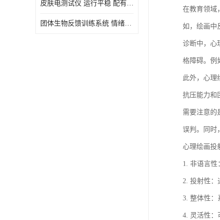
皮肤电测试仪 运行平稳 配有内置扬声器
在教育领域
虚拟现实
团体生物反馈训练系统 情绪宣泄设备 系统管理方便
如，绘画中
诊断中，心
格障碍。例
此外，心理
抗压能力和
需要注意的
误判。同时
心理绘画投
1. 非语
2. 投射
3. 整体
4. 灵活