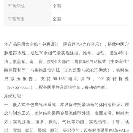
可售区域
全国
可售范围
全国
本产品采用太空舱全包裹设计（隔音遮光+光疗音乐），搭载中医穴
脉追踪系统，通过20余组气囊实现揉捏、推拿、振动、指压4种手
法，覆盖颈、肩、背、腰等8大部位；提供6种自动模式（中医养生/
酸痛缓和等）与生物反馈训练（HRV监测+6款心理游戏），实时生
成减压报告。支持90-165°电动调节、90°旋转折叠
（90×55×60cm），配备医用静音滚轮推车，移动省空间。
系统功能：
一、嵌入式全包裹气压系统：本设备依托豪华椅的休闲放松设计理
念与制造工艺，整体结构采用金属流线型外观、表面光滑、时尚大
方；实现揉捏、推拿、振动、气压等功能，实现颈部、手臂、颈
部、背部、腰部、臀部、腿部、等部位的；设备材质采用PU革+ABS