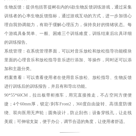
生物反馈：提供包括菩提树在内的6款生物反馈训练游戏，通过采集
训练者的心率生物反馈指标，通过游戏互动的方式，进一步加强心
理自我协调能力，有助于缓解心理压力，保持良好的情绪状态。每
个游戏具备简单、一般、困难三个训练难度，训练结束后出具详细
的训练报告。
系统管理：在系统管理界面，可以对音乐放松和放松指导功能模块
里面的心理音乐和放松指导音乐进行添加、等操作，同时还可以添
加和主题分类。
档案查看：可以查看使用者在使用音乐放松、放松指导、生物反馈
进行训练后的训练报告，并且有和导出功能。
90*55*60CM，拉出板带柜推车，用完直接推走，不占空间方便便
捷；4个60mm厚，锁定/刹车Front2，360度自由旋转、高强度防缠
绕、双向医用无声轮；圆角设计，防止刮伤；设备穿线孔，让走线
美观；可伸缩支架，便于办公，调节合适的角度，让使用者舒适。