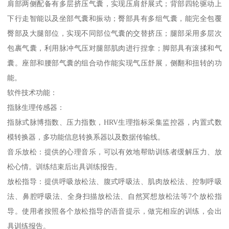
肩部两侧配备有多层挤压气囊，实现压肩舒展式；背部四轮驱动上
下行走智能以及坐部气囊和振动；臀部具有多组气囊，能完全包覆
臀部及大腿部位，实现不同部位气囊的交替挤压；腿部采用多层次
包裹气囊，利用脉冲气压对腿部肌肉进行捏拿；脚部具有滚揉和气
囊。座部和腰部气囊的组合动作能实现气压舒展，侧翻和扭转的功
能。
软件技术功能：
指脉生理传感器：
指脉式脉博指数、压力指数，HRV生理指标采集监控器，内置式数
模转换器，多功能信息转换系器以及数据传输线。
音乐放松：提供的心理音乐，可以有效地帮助训练者缓解压力、放
松心情。训练结束后出具训练报告。
放松指导：提供呼吸放松法、腹式呼吸法、肌肉放松法、控制呼吸
法、鼻腔呼吸法、全身扫描放松法、自然冥想放松法等7个放松指
导。使用者按照各个放松指导的语音提示，做完相应的训练，会出
具训练报告。