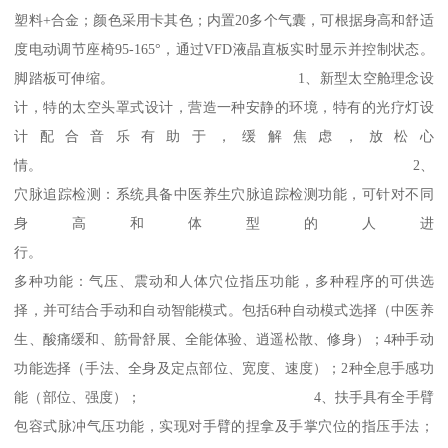
塑料+合金；颜色采用卡其色；内置20多个气囊，可根据身高和舒适
度电动调节座椅95-165°，通过VFD液晶直板实时显示并控制状态。
脚踏板可伸缩。 1、新型太空舱理念设
计，特的太空头罩式设计，营造一种安静的环境，特有的光疗灯设
计配合音乐有助于，缓解焦虑，放松心
情。 2、
穴脉追踪检测：系统具备中医养生穴脉追踪检测功能，可针对不同
身高和体型的人进
行。 
多种功能：气压、震动和人体穴位指压功能，多种程序的可供选
择，并可结合手动和自动智能模式。包括6种自动模式选择（中医养
生、酸痛缓和、筋骨舒展、全能体验、逍遥松散、修身）；4种手动
功能选择（手法、全身及定点部位、宽度、速度）；2种全息手感功
能（部位、强度）； 4、扶手具有全手臂
包容式脉冲气压功能，实现对手臂的捏拿及手掌穴位的指压手法；