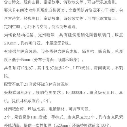
含古诗文、经典曲目、童话故事、诗歌散文等，可自行添加篇目。
要求具有朗读功能且系统自带领读，文章类朗读资源不少于4类，包
含古诗文、经典曲目、童话故事、诗歌散文等，可自行添加篇目。
定制空调，小巧不占空间，制冷制热迅速。
为钢化结构框架，光滑喷漆，具有建筑用钢化隔音玻璃门，厚度
≥10mm，具有闭门器。 小屋应无异味。
有较强的隔音效果。设备需包含隔音木板、隔音棉、吸音板，总厚
度不低于45mm（分布于背面、顶部和底架）。
具备顶灯和射灯，其中射灯至少2个，LED光源，房间明亮，不刺
眼。
配置不低于24 音质环绕立体音效混响
头戴式耳机2个，频响范围要求：10-30000Hz，录音级别HIFI、耳
机。提供耳机放置台，2个。
休闲吧台椅，PU皮包裹，电镀钢材，可调节高低。
2个，录音级别HIFI音效，手持式。麦克风支架2个，具有麦克风紫
外线消毒。提供一次性加厚（≥20mm）环保替换话筒套400个。