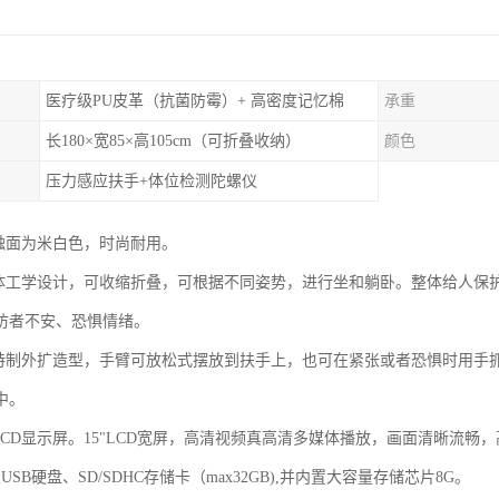
医疗级PU皮革（抗菌防霉）+ 高密度记忆棉
承重
长180×宽85×高105cm（可折叠收纳）
颜色
压力感应扶手+体位检测陀螺仪
接触面为米白色，时尚耐用。
人体工学设计，可收缩折叠，可根据不同姿势，进行坐和躺卧。整体给人保
访者不安、恐惧情绪。
手特制外扩造型，手臂可放松式摆放到扶手上，也可在紧张或者恐惧时用手
中。
率LCD显示屏。15"LCD宽屏，高清视频真高清多媒体播放，画面清晰流
USB硬盘、SD/SDHC存储卡（max32GB),并内置大容量存储芯片8G。