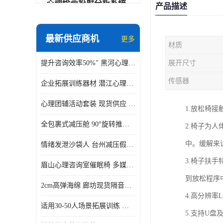
心理绘画投射分析系统
产品描述
可变速催眠放松催眠套件
最新供应商机
更多
材质
VR虚拟现实心理舱
提升咨询效率50%" 黑河心理沙盘系统
展开尺寸
智能反馈训练系统
传感器
企业拓展训练器材 潜江心理训练教具带音乐套装 适用30-50人场景拓展训练
便携式生物反馈仪
心理团辅活动套装 现货供应 安徽便携式铝合金教具箱
1.放松椅
心理自助仪
全包裹式减压舱 90°旋转推车 济源身心反馈系统价格
2.椅子为
智能互动宣泄仪
中。缓解来
情绪发泄沙袋人 台州减压假人带底座 环保硅胶一体成型
团体素质拓展训练箱
3.椅子扶
眉山心理咨询室催眠椅 多媒体疗愈
智能VR运动宣泄系统
到放松程序
2cm高弹海绵 廊坊现货隔音宣泄墙
音乐放松椅
4.高分辨
适用30-50人场景拓展训练 泰州社区活动心理训练教具 校园素质拓展工具箱
5.支持U盘及
团体活动工具箱