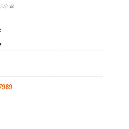
元/台 起
区
备
7989