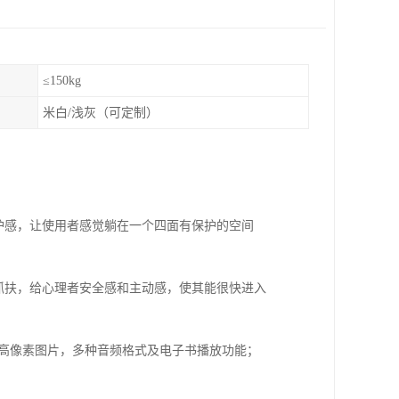
≤150kg
米白/浅灰（可定制）
护感，让使用者感觉躺在一个四面有保护的空间
抓扶，给心理者安全感和主动感，使其能很快进入
畅，高像素图片，多种音频格式及电子书播放功能；