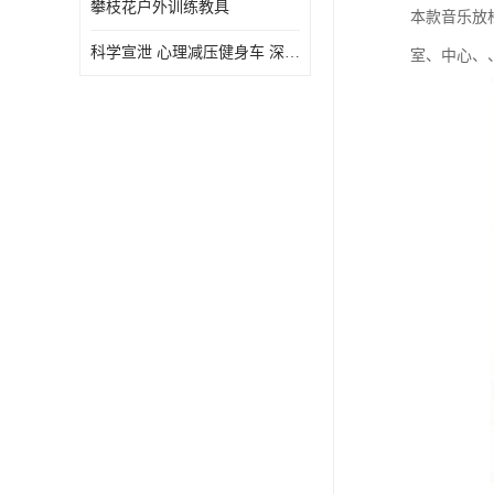
攀枝花户外训练教具
本款音乐放
虚拟现实
科学宣泄 心理减压健身车 深圳心理咨询室智能心理减压动感单车
室、中心、