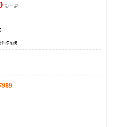
0
元/个 起
区
馈训练系统
7989