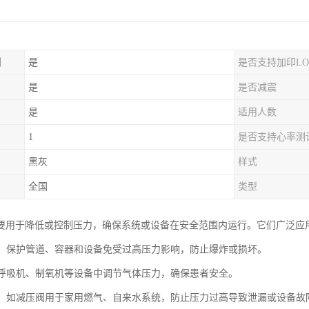
制
是
是否支持加印LO
是
是否减震
是
适用人数
1
是否支持心率测
黑灰
样式
全国
类型
要用于降低或控制压力，确保系统或设备在安全范围内运行。它们广泛应
领域：保护管道、容器和设备免受过高压力影响，防止爆炸或损坏。
：在呼吸机、制氧机等设备中调节气体压力，确保患者安全。
生活：如减压阀用于家用燃气、自来水系统，防止压力过高导致泄漏或设备故