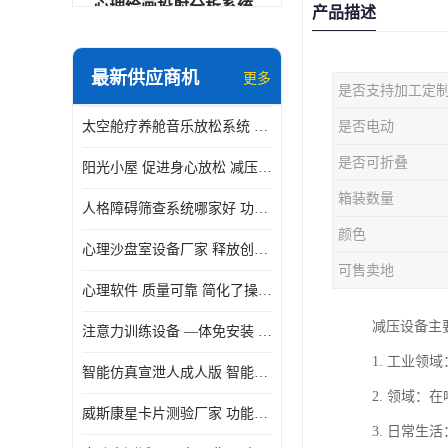
心理绘画投射分析系统
产品描述
可变速催眠放松催眠套件
最新供应商机
更多
是否支持加工定
VR虚拟现实心理舱
太空舱疗养舱音乐放松系统 使用方便 可实时监测
是否电动
智能反馈训练系统
是否可折叠
阳光小屋 促进身心放松 减压放松音乐椅
便携式生物反馈仪
箱装数量
人格障碍筛查系统哪家好 功能丰富 支持多级用户管理
心理自助仪
颜色
心理沙盘室设备厂家 释放创造力 有利于集中和加强心理注意力
智能互动宣泄仪
可售卖地
心理软件 质量可靠 简化了操作的步骤
团体素质拓展训练箱
减压设备主
注意力训练设备 —体免安装 数据呈现方式多
智能VR运动宣泄系统
1. 工业
智能仿真宣泄人成人版 智能化程度高 内置多种宣泄主题
音乐放松椅
2. 领域
威斯康星卡片测验厂家 功能丰富 应用领域广
3. 日常
团体活动工具箱