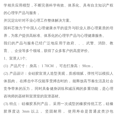
学相关应用模型，不断完善科学有效、体系化、具有自主知识产权
的心理学产品与服务，
并沉淀出针对不业心理工作整体解决方案。
国科芯致力于中国人心理健康水平的提升与职业人群心理素质的培
养，为客户提供高标准、体系化的心理学产品与心理健康服务。
我们的产品与服务已经广泛地应用于政府、、、武警、消防、教
育、、企业等多个领域，获得了众多客户的高度评价。
1、宣泄人1个;
(1) .产品尺寸： 身高： 1 70CM ， 可击打身高： 90cm，
(2).产品设计：全硅胶宣泄人造型美观，质感细腻，弹性可以模拟人
体肌肉， 在搏击中不仅能享受搏击时的， 能释放高节奏生活及社会
竞争带来的压力， 同时具备健身训练和减压阀的多重功能，是心理
咨询师的器材和宣泄室的宣泄器材。
(3).特点： 硅橡胶系列产品， 采用一次成型的橡胶传统工艺，硅橡
胶厚度达 3mm 以上， 坚固耐用， 使用寿命是普通皮类沙包