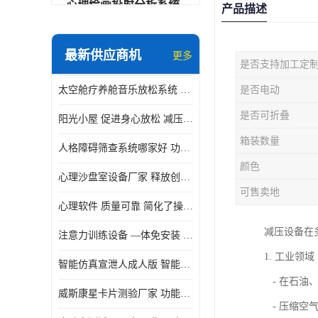
心理绘画投射分析系统
产品描述
可变速催眠放松催眠套件
最新供应商机
更多
是否支持加工定
VR虚拟现实心理舱
太空舱疗养舱音乐放松系统 使用方便 可实时监测
是否电动
智能反馈训练系统
是否可折叠
阳光小屋 促进身心放松 减压放松音乐椅
便携式生物反馈仪
箱装数量
人格障碍筛查系统哪家好 功能丰富 支持多级用户管理
心理自助仪
颜色
心理沙盘室设备厂家 释放创造力 有利于集中和加强心理注意力
智能互动宣泄仪
可售卖地
心理软件 质量可靠 简化了操作的步骤
团体素质拓展训练箱
减压设备在
注意力训练设备 —体免安装 数据呈现方式多
智能VR运动宣泄系统
1. 工业领域
智能仿真宣泄人成人版 智能化程度高 内置多种宣泄主题
音乐放松椅
- 在石油
威斯康星卡片测验厂家 功能丰富 应用领域广
- 压缩空
团体活动工具箱