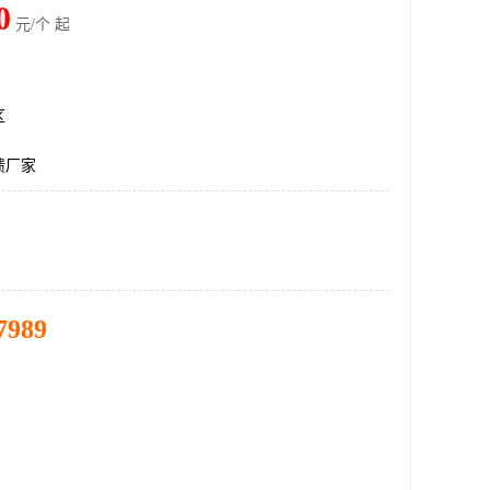
0
元/个 起
区
馈厂家
7989