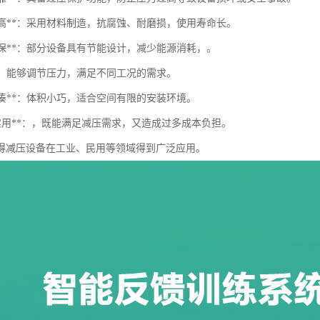
用性高**：采用材料制造，抗腐蚀、耐磨损，使用寿命长。
能环保**：部分设备具有节能设计，减少能源消耗，。
制**：能够调节压力，满足不同工况的需求。
构紧凑**：体积小巧，适合空间有限的安装环境。
经济实用**：，既能满足减压需求，又造成过多成本负担。
得减压设备在工业、民用等领域得到广泛应用。