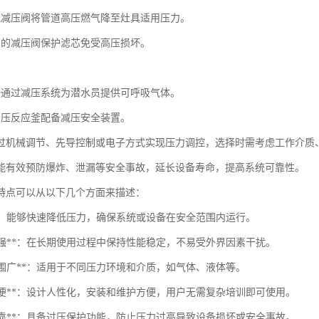
气减压阀将管道高压燃气降至灶具适用压力。
中的减压阀保护滤芯免受高压损坏。
备通过减压系统为潜水员提供可呼吸气体。
高压反应釜配备减压安全装置。
过机械调节、先导控制或电子方式实现压力调控，选择时需考虑工作介质
能有效预防爆炸、泄漏等安全事故，延长设备寿命，提高系统可靠性。
特点可以从以下几个方面来描述：
压**：能够快速降低压力，确保系统或设备在安全范围内运行。
定性强**：在长期使用过程中保持性能稳定，不易受外界因素干扰。
用范围广**：适用于不同压力环境和介质，如气体、液体等。
作简便**：设计人性化，安装和维护方便，用户无需复杂培训即可使用。
全可靠**：具备过压保护功能，防止压力过高导致设备损坏或安全事故。