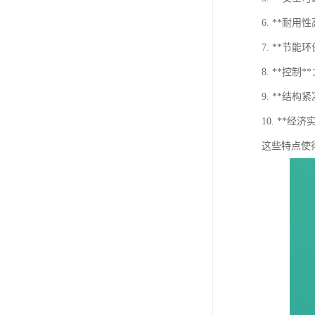
6. **耐
7. **节
8. **控
9. **结
10. **
这些特点使