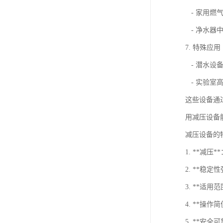
- 家用燃
- 净水器
7. 特殊应用
- 潜水设
- 实验室
这些设备通
用减压设备
减压设备的
1. **减
2. **稳
3. **适
4. **操
5. **安