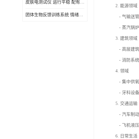
皮肤电测试仪 运行平稳 配有内置扬声器
2. 能源领域
虚拟现实
团体生物反馈训练系统 情绪宣泄设备 系统管理方便
- 气输送
- 蒸汽锅
3. 建筑领域
- 高层建
- 消防系
4. 领域
- 集中供
- 牙科设
5. 交通运输
- 汽车制
- 飞机液
6. 日常生活