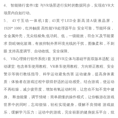
4、 智能骑行套件1套 与VR场景进行实时的数据同步，实现在VR大
场景内自如行动。
5、 43寸互动一体机1套; 43英寸LED全新高清A级液晶屏，
1920* 1080，红外触摸 高性能VR处理器平台 安全可靠，节能环保，
全金属外壳，无尖锐棱角;低功耗、低，一级能效，符合3C及节能要
求 防眩钢化玻璃，有效抑制外界环境光线的干扰，图像柔和，不刺
眼 支持高度调节、自动收线、安全保障。
6、 VR心理骑行软件系统1套 支持VR立体与基础平面双版本适配 运
动课堂: 包含单车使用教程、VR单车使用教程、方向矫正教程、安全
警示等骑行教练指导、科学运动避免伤害 运动健身，提高身体素
质：体验者在游戏过程中获得舒适的运动感受。结合游戏，使运动
不再枯燥，减少疲劳度，增加有氧运动时间，让您在不知不觉中健
身。 释放能量，调节情绪：简单易懂的操作模式，让你畅游在游戏
世界中的同时，忘却烦恼，轻松实现健身，缓解不良情绪 游戏娱
乐，缓解学习压力：运动中的游戏，完全崭新的健身娱乐平台，炫