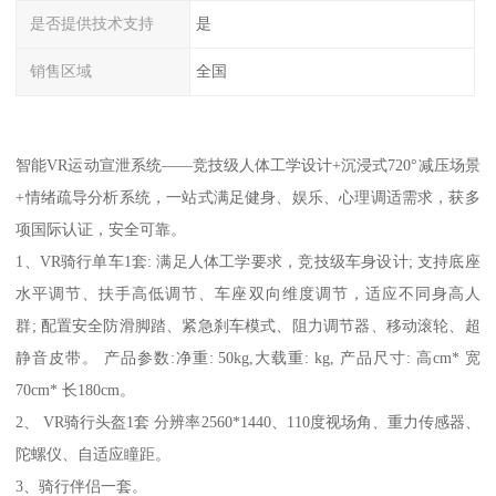
是否提供技术支持
是
销售区域
全国
智能VR运动宣泄系统——竞技级人体工学设计+沉浸式720°减压场景
+情绪疏导分析系统，一站式满足健身、娱乐、心理调适需求，获多
项国际认证，安全可靠。
1、VR骑行单车1套: 满足人体工学要求，竞技级车身设计; 支持底座
水平调节、扶手高低调节、车座双向维度调节，适应不同身高人
群; 配置安全防滑脚踏、紧急刹车模式、阻力调节器、移动滚轮、超
静音皮带。 产品参数:净重: 50kg,大载重: kg, 产品尺寸: 高cm* 宽
70cm* 长180cm。
2、 VR骑行头盔1套 分辨率2560*1440、110度视场角、重力传感器、
陀螺仪、自适应瞳距。
3、骑行伴侣一套。