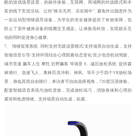
酷的游戏场景设置，的操作体验，互联网、局域网的对战模式和丰
富的线下竞技活动。让你“骑乐无穷、乐在骑中”. 避免外出隐患作为
一款运动型情绪疏导设备，为学生的安全健身提供了有效保障，也
防止了室外健身设备的细菌交叉感染。让体验高科技，实现娱乐互
动的同时促进身心健康。
7、 情绪宣泄系统: 同时支持无级设置模式/支持场景自动生成，支持
智能语音引导/支持环境结合心理因素动态变化/至少包含机动驾驶、
城市竞速 飙车人生 摩托 狂野飙客 等场景 8、减压放松系统: 提供森
林骑行、急速飞人、奥林匹克冲刺、神风、等不少于四个VR放松场
景，身临其境自由骑行，来访者可自由选择视角，720度沉浸体验。
配套智能语音系统与放松音效，完成放松练习，消除身体和心理的
紧张和焦虑情绪。支持场景自动生成，拓展。