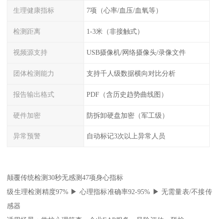
生理健康指标
7项（心率/血压/血氧等）
检测距离
1-3米（非接触式）
视频源支持
USB摄像机/网络摄像头/录像文件
团体检测能力
支持千人级数据横向对比分析
报告输出格式
PDF（含历史趋势曲线图）
硬件加密
防拆卸硬盘加密（军工级）
异常预警
自动标记3次以上异常人员
颠覆传统检测30秒无感测47项身心指标
级生理检测精度97% ▶ 心理指标准确率92-95% ▶ 无需量表/不接传
感器