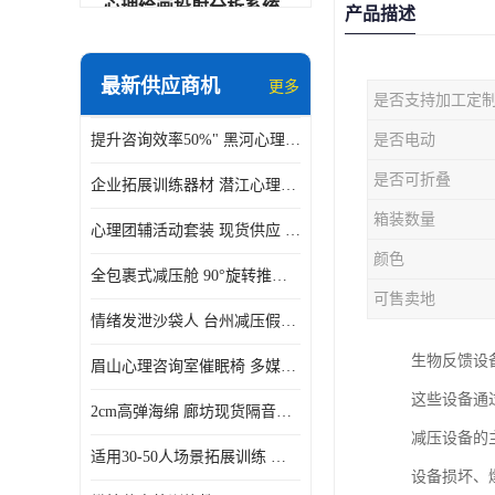
心理绘画投射分析系统
产品描述
可变速催眠放松催眠套件
最新供应商机
更多
是否支持加工定
VR虚拟现实心理舱
提升咨询效率50%" 黑河心理沙盘系统
是否电动
智能反馈训练系统
是否可折叠
企业拓展训练器材 潜江心理训练教具带音乐套装 适用30-50人场景拓展训练
便携式生物反馈仪
箱装数量
心理团辅活动套装 现货供应 安徽便携式铝合金教具箱
心理自助仪
颜色
全包裹式减压舱 90°旋转推车 济源身心反馈系统价格
智能互动宣泄仪
可售卖地
情绪发泄沙袋人 台州减压假人带底座 环保硅胶一体成型
团体素质拓展训练箱
生物反馈设
眉山心理咨询室催眠椅 多媒体疗愈
智能VR运动宣泄系统
这些设备通
2cm高弹海绵 廊坊现货隔音宣泄墙
音乐放松椅
减压设备的
适用30-50人场景拓展训练 泰州社区活动心理训练教具 校园素质拓展工具箱
设备损坏、
团体活动工具箱