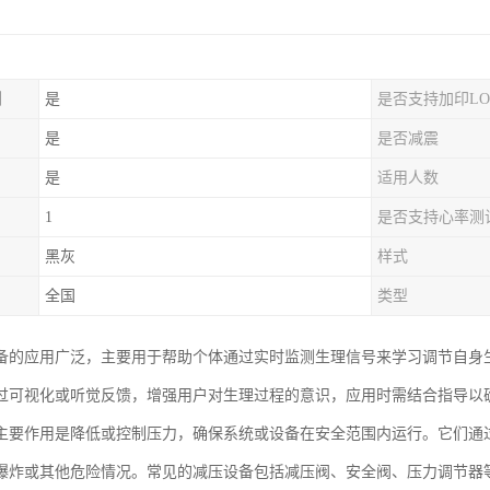
制
是
是否支持加印LO
是
是否减震
是
适用人数
1
是否支持心率测
黑灰
样式
全国
类型
备的应用广泛，主要用于帮助个体通过实时监测生理信号来学习调节自身
过可视化或听觉反馈，增强用户对生理过程的意识，应用时需结合指导以
主要作用是降低或控制压力，确保系统或设备在安全范围内运行。它们通
爆炸或其他危险情况。常见的减压设备包括减压阀、安全阀、压力调节器