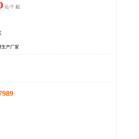
0
元/个 起
区
馈生产厂家
7989