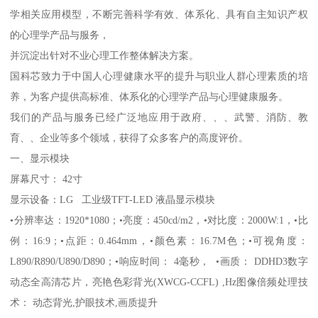
学相关应用模型，不断完善科学有效、体系化、具有自主知识产权
的心理学产品与服务，
并沉淀出针对不业心理工作整体解决方案。
国科芯致力于中国人心理健康水平的提升与职业人群心理素质的培
养，为客户提供高标准、体系化的心理学产品与心理健康服务。
我们的产品与服务已经广泛地应用于政府、、、武警、消防、教
育、、企业等多个领域，获得了众多客户的高度评价。
一、显示模块
屏幕尺寸： 42寸
显示设备：LG 工业级TFT-LED 液晶显示模块
•分辨率达：1920*1080；•亮度：450cd/m2，•对比度：2000W:1，•比
例：16:9；•点距：0.464mm，•颜色素：16.7M色；•可视角度：
L890/R890/U890/D890；•响应时间： 4毫秒， •画质： DDHD3数字
动态全高清芯片，亮艳色彩背光(XWCG-CCFL) ,Hz图像倍频处理技
术： 动态背光,护眼技术,画质提升