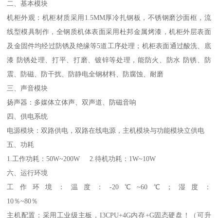
二、基本模块
机柜外观：机柜材质采用1.5MM厚冷扎钢板，不锈钢磨沙面框，流
线型模具制作，全钢质机体表面采用杜邦金属烤漆，机柜外层表面
及金固件均经过防锈及绝缘等5道工序处理；机柜表面通过酸洗、底
漆 防锈处理、打平、打磨、镀锌等处理，能防火、防水 防锈、防
震、防磁、防干扰、防静电全钢材料、防腐蚀、耐磨
三、声音模块
扬声器：多媒体立体声、双声道、防磁音响
四、供电系统
电源模块：双路供电，双路在线电源，主机模块与功能模块立供电
五、功耗
1.工作功耗：50W~200W 2.待机功耗：1W~10W
六、运行环境
工作环境：温度：-20℃~60℃；湿度：
10％~80％
主机配置：采用工业级主板，I3CPU+4G内存+G固态硬盘！（可升