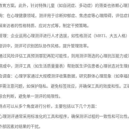
教育方案。此外，针对特殊儿童（如自闭症、多动症）的筛查也依赖心理
理咨询：在心理健康领域，测评用于诊断抑郁症、焦虑症等心理障碍，评估
解来访者的性格特质、应对方式等，制定干预策略。
资源管理：企业运用心理测评进行人才选拔，如性格测试（MBTI、大五人
培训中，测评可识别团队协作风格，提升管理效率。
系统通过风险评估工具预测罪犯再犯可能性，则用测评筛选的心理抗压能力
慢性病或中，测评工具（如生活质量量表）帮助医生评估患者心理状态对生
与社会调查：心理学家通过大规模测评收集数据，研究群体心理现象（如幸
评需注意问题，如保护隐私、避免标签效应，并确保工具的效度和性。正
综合判断，避免单一测评的局限性。
特点可以从多个角度进行分析，主要包括以下几个方面：
化：心理测评通常采用标准化的工具和程序，确保测评过程的一致性和可比
外部因素对结果的干扰。