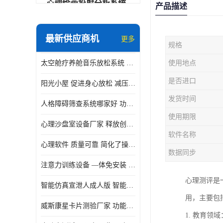
心理绘画投射分析系统
产品描述
可变速催眠放松催眠套件
最新供应商机
更多
规格
VR虚拟现实心理舱
太空舱疗养舱音乐放松系统 使用方便 可实时监测
使用地点
智能反馈训练系统
是否进口
阳光小屋 促进身心放松 减压放松音乐椅
便携式生物反馈仪
发货时间
人格障碍筛查系统哪家好 功能丰富 支持多级用户管理
心理自助仪
使用期限
心理沙盘室设备厂家 释放创造力 有利于集中和加强心理注意力
智能互动宣泄仪
软件名称
心理软件 质量可靠 简化了操作的步骤
团体素质拓展训练箱
数据同步
注意力训练设备 —体免安装 数据呈现方式多
智能VR运动宣泄系统
心理测评是
智能仿真宣泄人成人版 智能化程度高 内置多种宣泄主题
音乐放松椅
用，主要包
威斯康星卡片测验厂家 功能丰富 应用领域广
1. 教育
团体活动工具箱