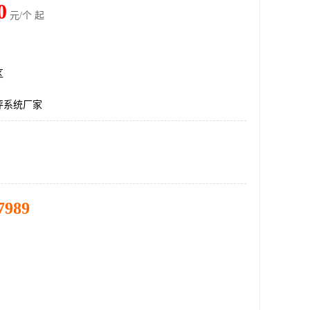
0
元/个 起
区
评系统厂家
7989