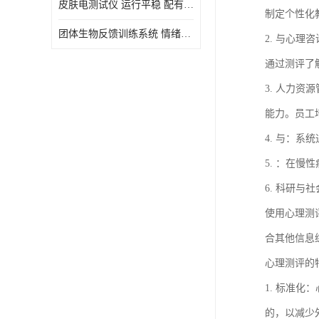
皮肤电测试仪 运行平稳 配有内置扬声器
制定个性化
虚拟现实
团体生物反馈训练系统 情绪宣泄设备 系统管理方便
2. 与心
通过测评了
3. 人力
能力。员工
4. 与：
5. ：在
6. 科研
使用心理测
合其他信息
心理测评的
1. 标准
的，以减少