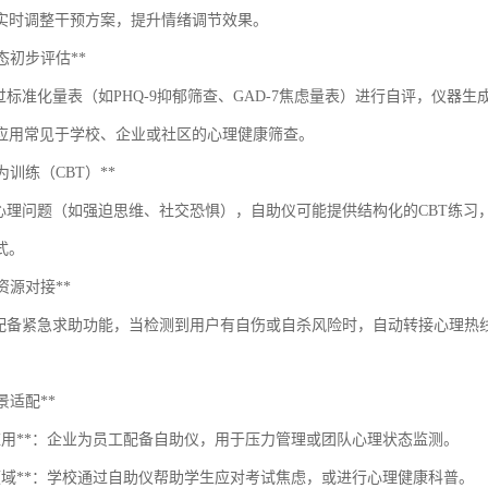
实时调整干预方案，提升情绪调节效果。
理状态初步评估**
标准化量表（如PHQ-9抑郁筛查、GAD-7焦虑量表）进行自评，仪器
应用常见于学校、企业或社区的心理健康筛查。
行为训练（CBT）**
理问题（如强迫思维、社交恐惧），自助仪可能提供结构化的CBT练习
式。
与资源对接**
备紧急求助功能，当检测到用户有自伤或自杀风险时，自动转接心理热
场景适配**
场应用**：企业为员工配备自助仪，用于压力管理或团队心理状态监测。
育领域**：学校通过自助仪帮助学生应对考试焦虑，或进行心理健康科普。