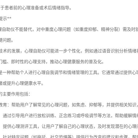
：用于患者前的心理准备或术后情绪指导。
性提示**
自助仪不能替代，对中重度心理问题（如重度抑郁、精神分裂）需及时
键问题。
I技术的发展，心理自助仪可能进一步个性化，例如通过语音识别分析情绪
门槛、即时性的心理支持，推动心理健康服务的普及化。
是一种帮助个人进行心理自我调节和情绪管理的工具。它通常通过提供心
绪或提升心理健康水平。
的主要作用包括：
心理教育：帮助用户了解常见的心理问题，如焦虑、抑郁等，并提供相关知
调节：通过引导用户进行放松训练、正念练习或呼吸调节等方法，帮助缓解
评估：提供心理测评工具，让用户了解自己的心理状态，及时发现潜在的心理
指导：针对特定问题（如拖延、社交恐惧等）提供行为改变的建议和步骤，