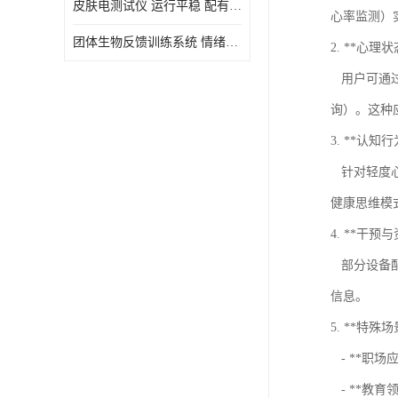
皮肤电测试仪 运行平稳 配有内置扬声器
心率监测）
虚拟现实
团体生物反馈训练系统 情绪宣泄设备 系统管理方便
2. **心
用户可通过
询）。这种
3. **认知
针对轻度心
健康思维模
4. **干预
部分设备配
信息。
5. **特殊
- **职
- **教