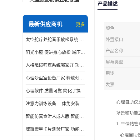
心理绘画投射分析系统
产品描述
可变速催眠放松催眠套件
最新供应商机
更多
颜色
VR虚拟现实心理舱
太空舱疗养舱音乐放松系统 使用方便 可实时监测
外置接口
智能反馈训练系统
产品名称
阳光小屋 促进身心放松 减压放松音乐椅
便携式生物反馈仪
屏幕类型
人格障碍筛查系统哪家好 功能丰富 支持多级用户管理
心理自助仪
用途
心理沙盘室设备厂家 释放创造力 有利于集中和加强心理注意力
智能互动宣泄仪
发票
心理软件 质量可靠 简化了操作的步骤
团体素质拓展训练箱
心理自助仪
注意力训练设备 —体免安装 数据呈现方式多
智能VR运动宣泄系统
场景和功能
智能仿真宣泄人成人版 智能化程度高 内置多种宣泄主题
音乐放松椅
1. **情
威斯康星卡片测验厂家 功能丰富 应用领域广
心理自助仪
团体活动工具箱