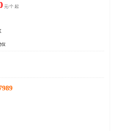
0
元/个 起
区
助仪
7989