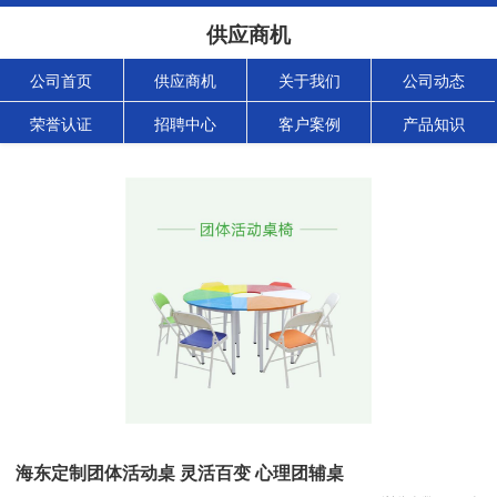
供应商机
公司首页
供应商机
关于我们
公司动态
荣誉认证
招聘中心
客户案例
产品知识
海东定制团体活动桌 灵活百变 心理团辅桌