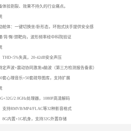
备体验割裂、效果不持久的行业痛点。
统
动舱体：一键切换坐/卧形态，环抱式扶手提供安全感
腰/背/臀/颈靶向，波形频率经中科院验证
统
THD<5%失真，20-42dB安全声压
特定声波+震动协同激发α脑波（第三方检测报告备索）
0套心理音乐+50套疏导图库，支持扩展
统
G+32G/2.0GHz处理器，1080P高清解码
支持RMVB/MP4/FLAC等32种影音格式
8G内置+1G机身，支持32G外置存储