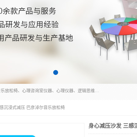
国科芯（北京）科技有限公司提供：心里沙盘、音乐放松椅、心理咨询室仪器、心理仪器、逻辑思维测试仪、皮肤电测试仪、双手协调器、双手协调测试仪、注意力集中测试仪等各种心理学仪器设备。
三感沉浸式减压 巴彦淖尔音乐放松椅
身心减压沙发 三感