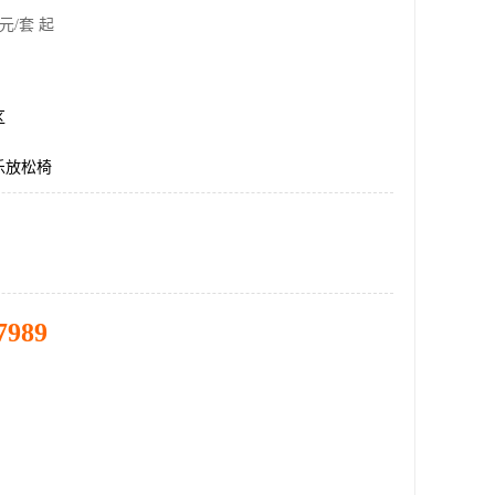
元/套 起
区
乐放松椅
7989