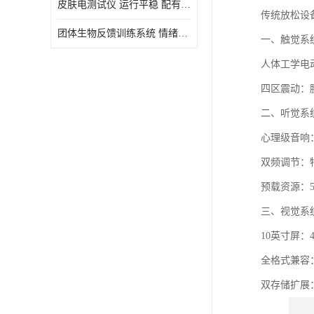
皮肤电测试仪 运行平稳 配有内置扬声器
传统放松设
虚拟现实
团体生物反馈训练系统 情绪宣泄设备 系统管理方便
一、触觉系
人体工学电
四区震动：
二、听觉系
心理级音响：
双频调节：
预载资源：5
三、视觉系
10英寸屏：4
全格式兼容：
双存储扩展：