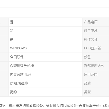
发
是
产品电压
是
可售卖地
是
软件名称
WINDOWS
LCD显示新
全国联保
颜色
心理调适放松椅
臀部按摩方式
内置音箱 蓝牙
适用范围
防潮,防碰撞
品质
简约
类型
询室、机构研发的级放松设备，通过触觉包围感设计+声波频率干预+视觉