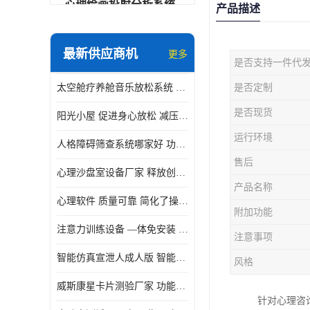
心理绘画投射分析系统
产品描述
可变速催眠放松催眠套件
最新供应商机
更多
是否支持一件代
VR虚拟现实心理舱
太空舱疗养舱音乐放松系统 使用方便 可实时监测
是否定制
智能反馈训练系统
是否现货
阳光小屋 促进身心放松 减压放松音乐椅
便携式生物反馈仪
运行环境
人格障碍筛查系统哪家好 功能丰富 支持多级用户管理
心理自助仪
售后
心理沙盘室设备厂家 释放创造力 有利于集中和加强心理注意力
智能互动宣泄仪
产品名称
心理软件 质量可靠 简化了操作的步骤
团体素质拓展训练箱
附加功能
注意力训练设备 —体免安装 数据呈现方式多
注意事项
智能VR运动宣泄系统
智能仿真宣泄人成人版 智能化程度高 内置多种宣泄主题
风格
音乐放松椅
威斯康星卡片测验厂家 功能丰富 应用领域广
针对心理咨
团体活动工具箱