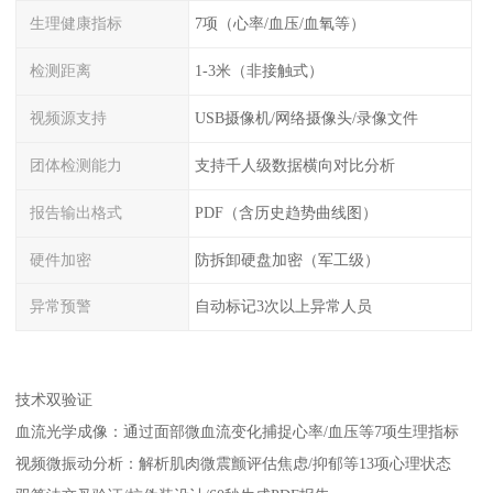
生理健康指标
7项（心率/血压/血氧等）
检测距离
1-3米（非接触式）
视频源支持
USB摄像机/网络摄像头/录像文件
团体检测能力
支持千人级数据横向对比分析
报告输出格式
PDF（含历史趋势曲线图）
硬件加密
防拆卸硬盘加密（军工级）
异常预警
自动标记3次以上异常人员
技术双验证
血流光学成像：通过面部微血流变化捕捉心率/血压等7项生理指标
视频微振动分析：解析肌肉微震颤评估焦虑/抑郁等13项心理状态