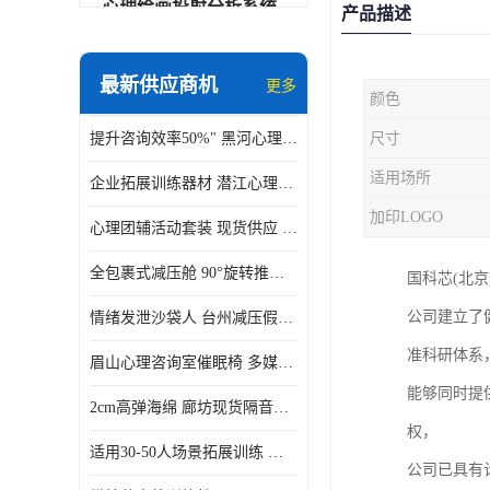
心理绘画投射分析系统
产品描述
可变速催眠放松催眠套件
最新供应商机
更多
颜色
VR虚拟现实心理舱
提升咨询效率50%" 黑河心理沙盘系统
尺寸
智能反馈训练系统
适用场所
企业拓展训练器材 潜江心理训练教具带音乐套装 适用30-50人场景拓展训练
便携式生物反馈仪
加印LOGO
心理团辅活动套装 现货供应 安徽便携式铝合金教具箱
心理自助仪
全包裹式减压舱 90°旋转推车 济源身心反馈系统价格
国科芯(北
智能互动宣泄仪
公司建立了
情绪发泄沙袋人 台州减压假人带底座 环保硅胶一体成型
团体素质拓展训练箱
准科研体系
眉山心理咨询室催眠椅 多媒体疗愈
智能VR运动宣泄系统
能够同时提
2cm高弹海绵 廊坊现货隔音宣泄墙
音乐放松椅
权，
适用30-50人场景拓展训练 泰州社区活动心理训练教具 校园素质拓展工具箱
公司已具有
团体活动工具箱