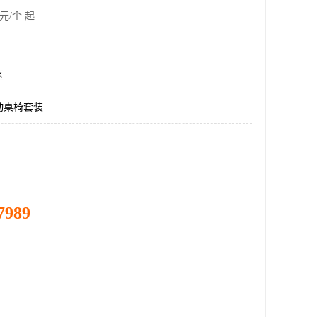
元/个 起
区
动桌椅套装
7989