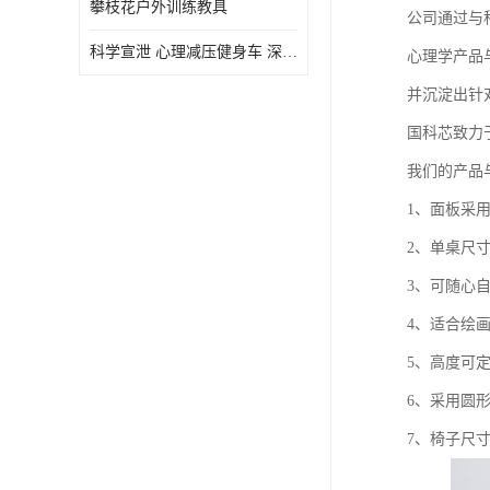
攀枝花户外训练教具
公司通过与
虚拟现实
科学宣泄 心理减压健身车 深圳心理咨询室智能心理减压动感单车
心理学产品
并沉淀出针
国科芯致力
我们的产品
1、面板采
2、单桌尺
3、可随心
4、适合绘
5、高度可
6、采用圆形
7、椅子尺寸