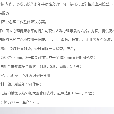
科研院所、多所高校等多年持续性交流学习，依托心理学相关应用模型，
与服务，
对不业心理工作整体解决方案。
于中国人心理健康水平的提升与职业人群心理素质的培养，为客户提供高
与服务已经广泛地应用于政府、、、*、消防、教育、、企业等多个领域
用25mm免漆板直封边，经过国际一级检查，符合；
寸为800*400mm，8张单桌可拼接成一个1800mm直径的扇形桌；
自由组合拼接成多个形状，圆形、S形、扇形、C形等；
画室、培训室、心理咨询室等使用；
定制，幼儿到成年皆可使用；
框结构横梁以及50加大圆管脚支撑，壁厚达到1.2mm，牢固；
：椅高80cm、坐高45cm。