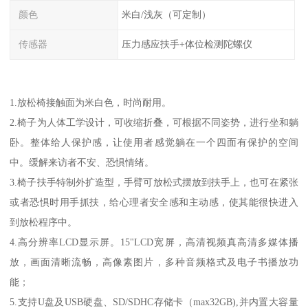
颜色
米白/浅灰（可定制）
传感器
压力感应扶手+体位检测陀螺仪
1.放松椅接触面为米白色，时尚耐用。
2.椅子为人体工学设计，可收缩折叠，可根据不同姿势，进行坐和躺
卧。整体给人保护感，让使用者感觉躺在一个四面有保护的空间
中。缓解来访者不安、恐惧情绪。
3.椅子扶手特制外扩造型，手臂可放松式摆放到扶手上，也可在紧张
或者恐惧时用手抓扶，给心理者安全感和主动感，使其能很快进入
到放松程序中。
4.高分辨率LCD显示屏。15"LCD宽屏，高清视频真高清多媒体播
放，画面清晰流畅，高像素图片，多种音频格式及电子书播放功
能；
5.支持U盘及USB硬盘、SD/SDHC存储卡（max32GB),并内置大容量