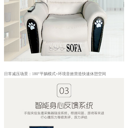
日常减压场景：180°平躺模式+环境音效营造快速休憩空间