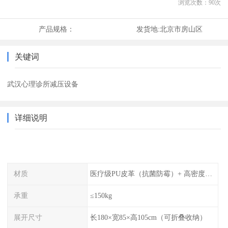
浏览次数：
90
次
产品规格：
发货地:
北京市房山区
关键词
武汉心理诊所减压设备
详细说明
材质
医疗级PU皮革（抗菌防霉）+ 高密度记忆棉
承重
≤150kg
展开尺寸
长180×宽85×高105cm（可折叠收纳）