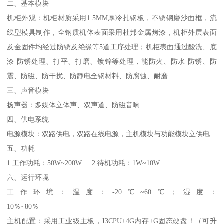
二、基本模块
机柜外观：机柜材质采用1.5MM厚冷扎钢板，不锈钢磨沙面框，流
线型模具制作，全钢质机体表面采用杜邦金属烤漆，机柜外层表面
及金固件均经过防锈及绝缘等5道工序处理；机柜表面通过酸洗、底
漆 防锈处理、打平、打磨、镀锌等处理，能防火、防水 防锈、防
震、防磁、防干扰、防静电全钢材料、防腐蚀、耐磨
三、声音模块
扬声器：多媒体立体声、双声道、防磁音响
四、供电系统
电源模块：双路供电，双路在线电源，主机模块与功能模块立供电
五、功耗
1.工作功耗：50W~200W 2.待机功耗：1W~10W
六、运行环境
工作环境：温度：-20℃~60℃；湿度：
10％~80％
主机配置：采用工业级主板，I3CPU+4G内存+G固态硬盘！（可升