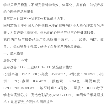
学相关应用模型，不断完善科学有效、体系化、具有自主知识产权
的心理学产品与服务，
并沉淀出针对不业心理工作整体解决方案。
国科芯致力于中国人心理健康水平的提升与职业人群心理素质的培
养，为客户提供高标准、体系化的心理学产品与心理健康服务。
我们的产品与服务已经广泛地应用于政府、、、武警、消防、教
育、、企业等多个领域，获得了众多客户的高度评价。
一、显示模块
屏幕尺寸： 42寸
显示设备：LG 工业级TFT-LED 液晶显示模块
•分辨率达：1920*1080；•亮度：450cd/m2，•对比度：2000W:1，•比
例：16:9；•点距：0.464mm，•颜色素：16.7M色；•可视角度：
L890/R890/U890/D890；•响应时间： 4毫秒， •画质： DDHD3数字
动态全高清芯片，亮艳色彩背光(XWCG-CCFL) ,Hz图像倍频处理技
术： 动态背光,护眼技术,画质提升