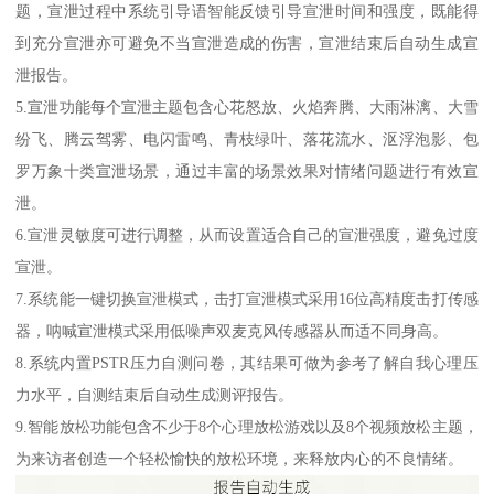
题，宣泄过程中系统引导语智能反馈引导宣泄时间和强度，既能得
到充分宣泄亦可避免不当宣泄造成的伤害，宣泄结束后自动生成宣
泄报告。
5.宣泄功能每个宣泄主题包含心花怒放、火焰奔腾、大雨淋漓、大雪
纷飞、腾云驾雾、电闪雷鸣、青枝绿叶、落花流水、沤浮泡影、包
罗万象十类宣泄场景，通过丰富的场景效果对情绪问题进行有效宣
泄。
6.宣泄灵敏度可进行调整，从而设置适合自己的宣泄强度，避免过度
宣泄。
7.系统能一键切换宣泄模式，击打宣泄模式采用16位高精度击打传感
器，呐喊宣泄模式采用低噪声双麦克风传感器从而适不同身高。
8.系统内置PSTR压力自测问卷，其结果可做为参考了解自我心理压
力水平，自测结束后自动生成测评报告。
9.智能放松功能包含不少于8个心理放松游戏以及8个视频放松主题，
为来访者创造一个轻松愉快的放松环境，来释放内心的不良情绪。