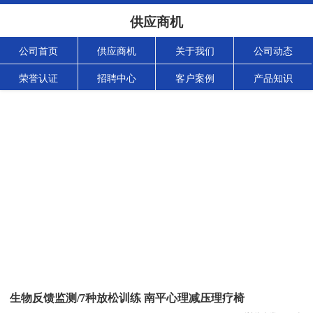
供应商机
公司首页
供应商机
关于我们
公司动态
荣誉认证
招聘中心
客户案例
产品知识
生物反馈监测/7种放松训练 南平心理减压理疗椅