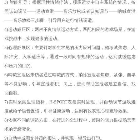
3) 智能引导：根据理性情绪疗法，顺应运动中自主系统的情况，按
照认知调节——运动宣泄——音乐放松或者认知调节——呐喊宣泄
——音乐放松三步骤，引导用户进行情绪调适。
4)运动减压区：两种不良情绪运动方式，匹配相应的游戏场景，在游
戏挑战中，实现健康的运动。
5)心理舒展区：主要针对学生常见的压力应对问题，如考试焦虑、人
际冲突、入学适应等，通过一段时间有规律的运动，达到减缓焦虑
和压力的目的。
6)呐喊宣泄区来访者通过呐喊的方式，消除宣泄者焦虑、紧张、自卑
等不良影响，引导宣泄者积、向上，进而帮助宣泄者建立自信、找
回自我。
7)实时采集生理指标，H-SPORT表盘实时呈现，并自动调节游戏难
度或给予语音反馈，引导健康运动，达到有效实现心理疏导效果。
8)依据不同的调适方案，在行进的全过程中，蹬踏的阻力根据场景需
求的无级变化。
9)自动生成图文并茂的报告，并实现一键导出打印。