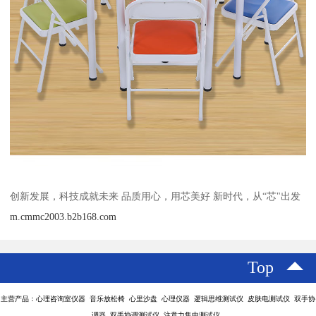
创新发展，科技成就未来 品质用心，用芯美好 新时代，从“芯"出发
m.cmmc2003.b2b168.com
Top
主营产品：心理咨询室仪器 音乐放松椅 心里沙盘 心理仪器 逻辑思维测试仪 皮肤电测试仪 双手协
调器 双手协调测试仪 注意力集中测试仪