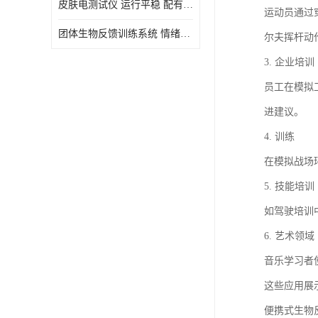
皮肤电测试仪 运行平稳 配有内置扬声器
运动员通过
虚拟现实
团体生物反馈训练系统 情绪宣泄设备 系统管理方便
尔夫挥杆动
3. 企业培训
员工在模拟
进建议。
4. 训练
在模拟战场
5. 技能培训
如驾驶培训
6. 艺术领域
音乐学习者
这些应用展
便携式生物