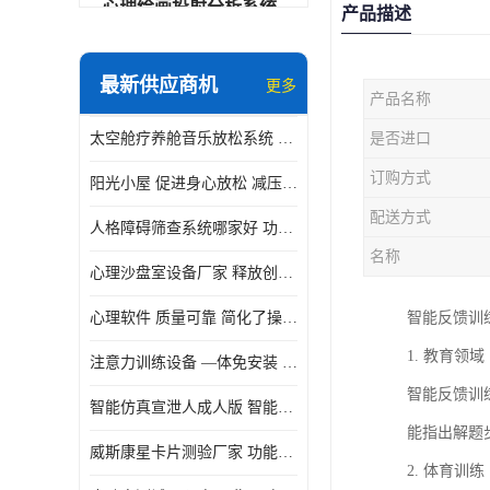
心理绘画投射分析系统
产品描述
可变速催眠放松催眠套件
最新供应商机
更多
产品名称
VR虚拟现实心理舱
太空舱疗养舱音乐放松系统 使用方便 可实时监测
是否进口
智能反馈训练系统
订购方式
阳光小屋 促进身心放松 减压放松音乐椅
便携式生物反馈仪
配送方式
人格障碍筛查系统哪家好 功能丰富 支持多级用户管理
心理自助仪
名称
心理沙盘室设备厂家 释放创造力 有利于集中和加强心理注意力
智能互动宣泄仪
心理软件 质量可靠 简化了操作的步骤
智能反馈训
团体素质拓展训练箱
1. 教育领域
注意力训练设备 —体免安装 数据呈现方式多
智能VR运动宣泄系统
智能反馈训
智能仿真宣泄人成人版 智能化程度高 内置多种宣泄主题
音乐放松椅
能指出解题
威斯康星卡片测验厂家 功能丰富 应用领域广
2. 体育训练
团体活动工具箱