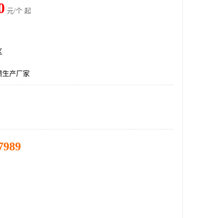
0
元/个 起
区
馈生产厂家
7989