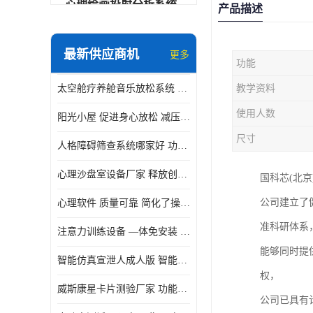
心理绘画投射分析系统
产品描述
可变速催眠放松催眠套件
最新供应商机
更多
功能
VR虚拟现实心理舱
太空舱疗养舱音乐放松系统 使用方便 可实时监测
教学资料
智能反馈训练系统
使用人数
阳光小屋 促进身心放松 减压放松音乐椅
便携式生物反馈仪
尺寸
人格障碍筛查系统哪家好 功能丰富 支持多级用户管理
心理自助仪
心理沙盘室设备厂家 释放创造力 有利于集中和加强心理注意力
国科芯(北
智能互动宣泄仪
公司建立了
心理软件 质量可靠 简化了操作的步骤
团体素质拓展训练箱
准科研体系
注意力训练设备 —体免安装 数据呈现方式多
智能VR运动宣泄系统
能够同时提
智能仿真宣泄人成人版 智能化程度高 内置多种宣泄主题
音乐放松椅
权，
威斯康星卡片测验厂家 功能丰富 应用领域广
公司已具有
团体活动工具箱