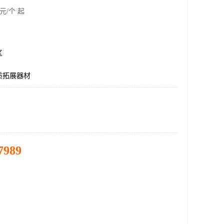
元/个 起
区
质拓展器材
7989