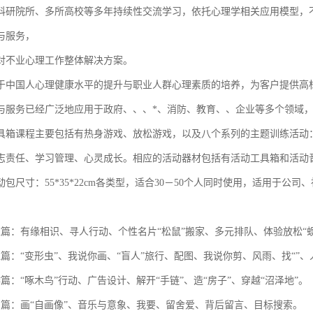
科研院所、多所高校等多年持续性交流学习，依托心理学相关应用模型，
与服务，
对不业心理工作整体解决方案。
于中国人心理健康水平的提升与职业人群心理素质的培养，为客户提供高
与服务已经广泛地应用于政府、、、*、消防、教育、、企业等多个领域
具箱课程主要包括有热身游戏、放松游戏，以及八个系列的主题训练活动
志责任、学习管理、心灵成长。相应的活动器材包括有活动工具箱和活动
包尺寸：55*35*22cm各类型，适合30－50个人同时使用，适用于
应篇：有缘相识、寻人行动、个性名片“松鼠”搬家、多元排队、体验放松“
篇：“变形虫”、我说你画、“盲人”旅行、配图、我说你剪、风雨、找“”、
篇：“啄木鸟”行动、广告设计、解开“手链”、造“房子”、穿越“沼泽地”。
识篇：画“自画像”、音乐与意象、我要、留舍爱、背后留言、目标搜索。