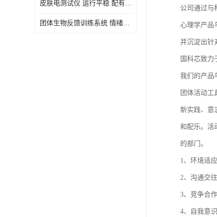
皮肤电测试仪 运行平稳 配有内置扬声器
公司通过与
虚拟现实
团体生物反馈训练系统 情绪宣泄设备 系统管理方便
心理学产品
并沉淀出针
国科芯致力
我们的产品
团体活动工
新实践、意
和配乐。活动
的部门。
1、环境适
2、沟通交往
3、竞争合作
4、自我意