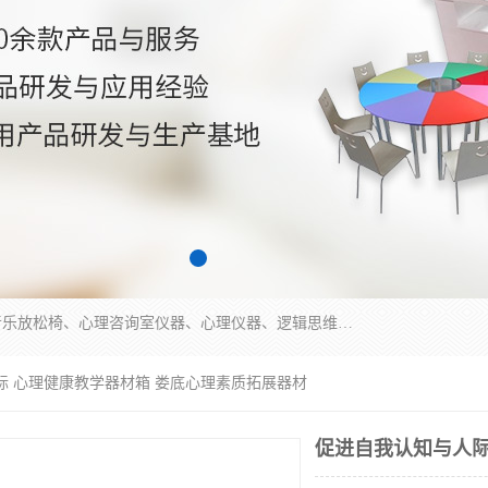
国科芯（北京）科技有限公司提供：心里沙盘、音乐放松椅、心理咨询室仪器、心理仪器、逻辑思维测试仪、皮肤电测试仪、双手协调器、双手协调测试仪、注意力集中测试仪等各种心理学仪器设备。
际 心理健康教学器材箱 娄底心理素质拓展器材
促进自我认知与人际