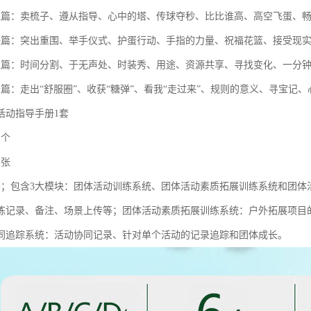
践篇：卖梳子、遵从指导、心中的塔、传球夺秒、比比谁高、高空飞蛋、
任篇：突出重围、举手仪式、护蛋行动、手指的力量、祝福花篮、接受现
理篇：时间分割、于无声处、时装秀、用途、资源共享、寻找变化、一分
长篇：走出“舒服圈”、收获“糖弹”、看我“走过来”、规则的意义、寻宝记
活动指导手册1套
1个
1张
套；包含3大模块：团体活动训练系统、团体活动素质拓展训练系统和团体
练记录、备注、场景上传等；团体活动素质拓展训练系统：户外拓展项目
同追踪系统：活动协同记录、针对单个活动的记录追踪和团体成长。