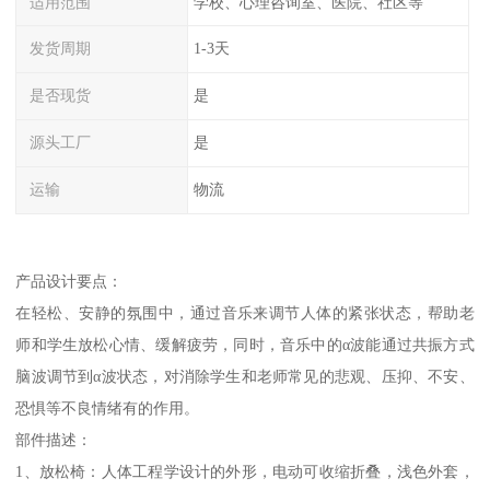
适用范围
学校、心理咨询室、医院、社区等
发货周期
1-3天
是否现货
是
源头工厂
是
运输
物流
产品设计要点：
在轻松、安静的氛围中，通过音乐来调节人体的紧张状态，帮助老
师和学生放松心情、缓解疲劳，同时，音乐中的α波能通过共振方式
脑波调节到α波状态，对消除学生和老师常见的悲观、压抑、不安、
恐惧等不良情绪有的作用。
部件描述：
1、放松椅：人体工程学设计的外形，电动可收缩折叠，浅色外套，