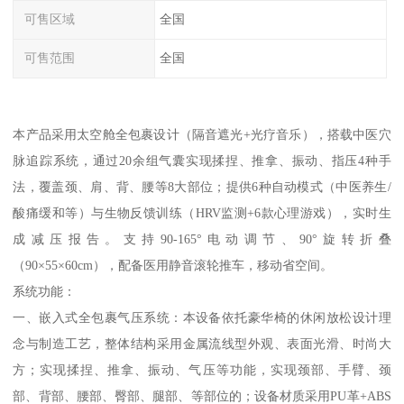
可售区域
全国
可售范围
全国
本产品采用太空舱全包裹设计（隔音遮光+光疗音乐），搭载中医穴
脉追踪系统，通过20余组气囊实现揉捏、推拿、振动、指压4种手
法，覆盖颈、肩、背、腰等8大部位；提供6种自动模式（中医养生/
酸痛缓和等）与生物反馈训练（HRV监测+6款心理游戏），实时生
成减压报告。支持90-165°电动调节、90°旋转折叠
（90×55×60cm），配备医用静音滚轮推车，移动省空间。
系统功能：
一、嵌入式全包裹气压系统：本设备依托豪华椅的休闲放松设计理
念与制造工艺，整体结构采用金属流线型外观、表面光滑、时尚大
方；实现揉捏、推拿、振动、气压等功能，实现颈部、手臂、颈
部、背部、腰部、臀部、腿部、等部位的；设备材质采用PU革+ABS