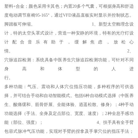
塑料+合金；颜色采用卡其色；内置20多个气囊，可根据身高和舒适
度电动调节座椅95-165°，通过VFD液晶直板实时显示并控制状态。
脚踏板可伸缩。 1、新型太空舱理念设
计，特的太空头罩式设计，营造一种安静的环境，特有的光疗灯设
计配合音乐有助于，缓解焦虑，放松心
情。 2、
穴脉追踪检测：系统具备中医养生穴脉追踪检测功能，可针对不同
身高和体型的人进
行。 
多种功能：气压、震动和人体穴位指压功能，多种程序的可供选
择，并可结合手动和自动智能模式。包括6种自动模式选择（中医养
生、酸痛缓和、筋骨舒展、全能体验、逍遥松散、修身）；4种手动
功能选择（手法、全身及定点部位、宽度、速度）；2种全息手感功
能（部位、强度）； 4、扶手具有全手臂
包容式脉冲气压功能，实现对手臂的捏拿及手掌穴位的指压手法；