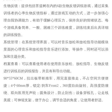
生物反馈：提供包括菩提树在内的6款生物反馈训练游戏，通过采集
训练者的心率生物反馈指标，通过游戏互动的方式，进一步加强心
理自我协调能力，有助于缓解心理压力，保持良好的情绪状态。每
个游戏具备简单、一般、困难三个训练难度，训练结束后出具详细
的训练报告。
系统管理：在系统管理界面，可以对音乐放松和放松指导功能模块
里面的心理音乐和放松指导音乐进行添加、等操作，同时还可以添
加和主题分类。
档案查看：可以查看使用者在使用音乐放松、放松指导、生物反馈
进行训练后的训练报告，并且有和导出功能。
90*55*60CM，拉出板带柜推车，用完直接推走，不占空间方便便
捷；4个60mm厚，锁定/刹车Front2，360度自由旋转、高强度防缠
绕、双向医用无声轮；圆角设计，防止刮伤；设备穿线孔，让走线
美观；可伸缩支架，便于办公，调节合适的角度，让使用者舒适。