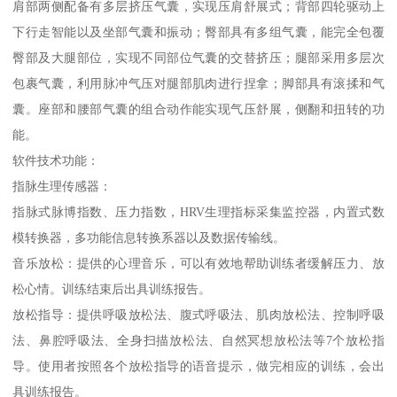
肩部两侧配备有多层挤压气囊，实现压肩舒展式；背部四轮驱动上
下行走智能以及坐部气囊和振动；臀部具有多组气囊，能完全包覆
臀部及大腿部位，实现不同部位气囊的交替挤压；腿部采用多层次
包裹气囊，利用脉冲气压对腿部肌肉进行捏拿；脚部具有滚揉和气
囊。座部和腰部气囊的组合动作能实现气压舒展，侧翻和扭转的功
能。
软件技术功能：
指脉生理传感器：
指脉式脉博指数、压力指数，HRV生理指标采集监控器，内置式数
模转换器，多功能信息转换系器以及数据传输线。
音乐放松：提供的心理音乐，可以有效地帮助训练者缓解压力、放
松心情。训练结束后出具训练报告。
放松指导：提供呼吸放松法、腹式呼吸法、肌肉放松法、控制呼吸
法、鼻腔呼吸法、全身扫描放松法、自然冥想放松法等7个放松指
导。使用者按照各个放松指导的语音提示，做完相应的训练，会出
具训练报告。