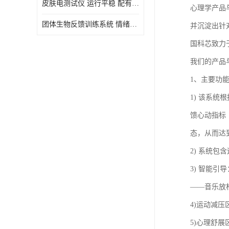
皮肤电测试仪 运行平稳 配有内置扬声器
心理学产品
虚拟现实
团体生物反馈训练系统 情绪宣泄设备 系统管理方便
并沉淀出针
国科芯致力
我们的产品
1、主要功
1) 该系
馈心动指标
态，从而达
2) 系统
3) 智能
——音乐放
4)运动减
5)心理舒