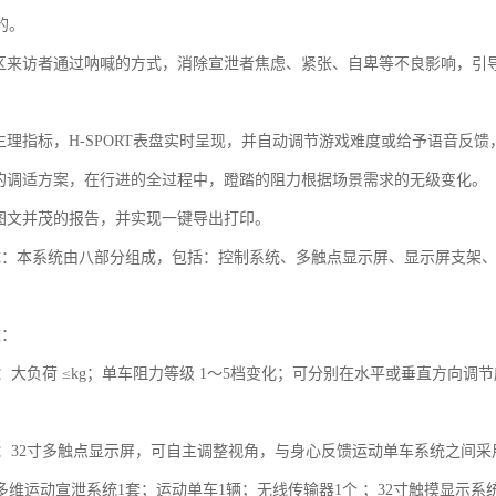
的。
泄区来访者通过呐喊的方式，消除宣泄者焦虑、紧张、自卑等不良影响，引
集生理指标，H-SPORT表盘实时呈现，并自动调节游戏难度或给予语音反
同的调适方案，在行进的全过程中，蹬踏的阻力根据场景需求的无级变化。
成图文并茂的报告，并实现一键导出打印。
成：本系统由八部分组成，包括：控制系统、多触点显示屏、显示屏支架
；
数：
单车：大负荷 ≤kg；单车阻力等级 1～5档变化；可分别在水平或垂直方向
装置：32寸多触点显示屏，可自主调整视角，与身心反馈运动单车系统之间
多维运动宣泄系统1套；运动单车1辆；无线传输器1个 ；32寸触摸显示系