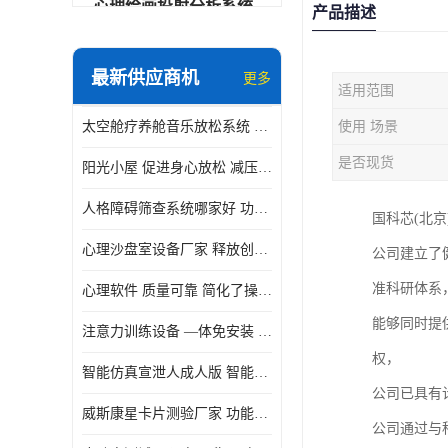
心理绘画投射分析系统
产品描述
可变速催眠放松催眠套件
最新供应商机
更多
适用范围
VR虚拟现实心理舱
太空舱疗养舱音乐放松系统 使用方便 可实时监测
使用 场景
智能反馈训练系统
是否现货
阳光小屋 促进身心放松 减压放松音乐椅
便携式生物反馈仪
人格障碍筛查系统哪家好 功能丰富 支持多级用户管理
国科芯(北
心理自助仪
心理沙盘室设备厂家 释放创造力 有利于集中和加强心理注意力
公司建立了
智能互动宣泄仪
准科研体系
心理软件 质量可靠 简化了操作的步骤
团体素质拓展训练箱
能够同时提
注意力训练设备 —体免安装 数据呈现方式多
智能VR运动宣泄系统
权，
智能仿真宣泄人成人版 智能化程度高 内置多种宣泄主题
音乐放松椅
公司已具有
威斯康星卡片测验厂家 功能丰富 应用领域广
公司通过与
团体活动工具箱