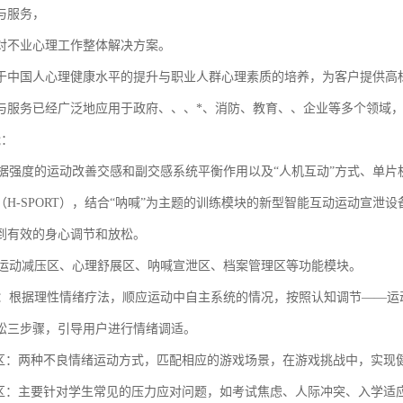
与服务，
对不业心理工作整体解决方案。
于中国人心理健康水平的提升与职业人群心理素质的培养，为客户提供高
与服务已经广泛地应用于政府、、、*、消防、教育、、企业等多个领域
能：
统根据强度的运动改善交感和副交感系统平衡作用以及“人机互动”方式、单
（H-SPORT），结合“呐喊”为主题的训练模块的新型智能互动运动宣
到有效的身心调节和放松。
包含运动减压区、心理舒展区、呐喊宣泄区、档案管理区等功能模块。
引导：根据理性情绪疗法，顺应运动中自主系统的情况，按照认知调节——
松三步骤，引导用户进行情绪调适。
压区：两种不良情绪运动方式，匹配相应的游戏场景，在游戏挑战中，实现
展区：主要针对学生常见的压力应对问题，如考试焦虑、人际冲突、入学适