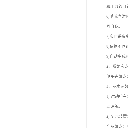
和压力的目
6)呐喊宣
回自我。
7)实时采
8)依据不
9)自动生
2、系统构
单车等组成
3、技术参
1) 运动
动设备。
2) 显示
产品组成：