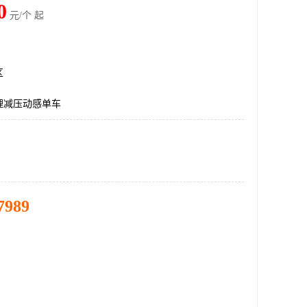
0
元/个 起
区
理减压动感单车
7989