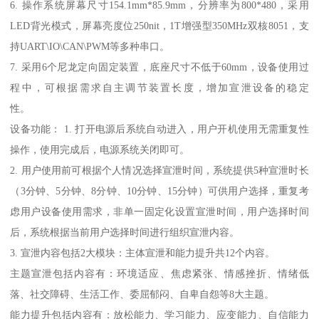
6. 操作系统屏幕尺寸154.1mm*85.9mm，分辨率为800*480，采用
LED背光模式，屏幕亮度位250nit，1T增强型350MHz双核8051，支
持UART\IO\CAN\PWM等多种串口。
7. 采用6个尼龙定向固定装置，底座尺寸不低于60mm，设备使用过
程中，可根据需求自主调节装置长度，增加宣泄设备的稳定
性。
设备功能： 1. 打开电源后系统自动进入，用户开机使用无需重复性
操作，使用完成后，电源系统关闭即可。
2. 用户使用前可根据个人情况选择宣泄时间，系统提供5种宣泄时长
（3分钟、5分钟、8分钟、10分钟、15分钟）可供用户选择，重复考
虑用户设备使用需求，非单一固定化设置宣泄时间，用户选择时间
后，系统根据当前用户选择时间进行组织宣泄内容。
3. 宣泄内容包括2大模块：主体宣泄和能力提升共12个内容。
主题宣泄包括内容有：环境适应、焦虑紧张、情感挫折、情绪低
落、社交障碍、生活工作、委屈郁闷、自卑自怨等8大主题。
能力提升包括内容有：放松能力、学习能力、应变能力、自信能力