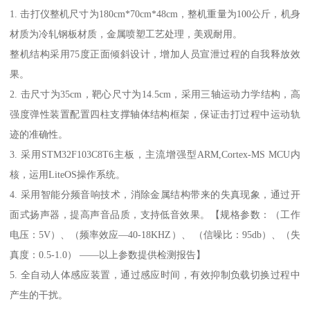
1. 击打仪整机尺寸为180cm*70cm*48cm，整机重量为100公斤，机身
材质为冷轧钢板材质，金属喷塑工艺处理，美观耐用。
整机结构采用75度正面倾斜设计，增加人员宣泄过程的自我释放效
果。
2. 击尺寸为35cm，靶心尺寸为14.5cm，采用三轴运动力学结构，高
强度弹性装置配置四柱支撑轴体结构框架，保证击打过程中运动轨
迹的准确性。
3. 采用STM32F103C8T6主板，主流增强型ARM,Cortex-MS MCU内
核，运用LiteOS操作系统。
4. 采用智能分频音响技术，消除金属结构带来的失真现象，通过开
面式扬声器，提高声音品质，支持低音效果。【规格参数：（工作
电压：5V）、（频率效应—40-18KHZ）、 （信噪比：95db）、（失
真度：0.5-1.0） ——以上参数提供检测报告】
5. 全自动人体感应装置，通过感应时间，有效抑制负载切换过程中
产生的干扰。