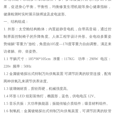
果，促进身心平衡，平衡性，均衡修复生理机能等身心健康指标，
健康检测时实时展示脉搏波及皮电波形。
一、结构组成：
1. 外形：太空舱结构舱体；内置超静音电机，自带高音箱，通过控
制界面控制椅子的升降角度。人体工程学设计外形。全电动多重姿
势倾躺“零重力”放松，角度由105度—170度零重力自由调整。满足来
访者躺、仰、坐姿势。
1.1 平躺尺寸：185*90*105cm 净重：117KG 功率：290W 电压：
220v 频率：50Hz
1.2 金属镀铬探出式特制万向供氧装置:可调节距离的软管连接，配有
两种供氧孔来调节供养浓度。
1.3 玻璃钢材质，质轻而硬，机械强度高。
1.4 环形 LED 炫彩装饰灯，椭圆形，蓝色，供电电压 12V。
1.5 音乐共振：大功率换能器；振能传输介质组件；吸音材料组件。
1.6 制氧机：金属镀铬探出式特制万向供氧装置，可调节距离的软管