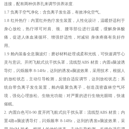
连接，配有两种供养孔来调节供养浓度.
1.7 负离子空气净化：含负离子发生器，有效净化空气。
1.8 红外热疗：内置红外热疗发生装置，人性化设计，温暖舒适利于
身心放松，热疗球可对肩、颈、腰等部位进行温暖，缓解身体酸
痛，促进人体血液循环、增强舒适性，对减轻 身体疼痛有良好作
用。
1.9 舱内装备全息脑波灯：磨砂材料处理成柔和光线，可快速调节心
灵与意识。开闭飞航式抗干扰头罩，流线型ABS 材质；内置α脑波诱
导灯，闪烁频率 8-14Hz，达到的诱发α脑波效果，采用技术，根据人
的放松状态，主动引导检测，反馈自适应调节，达到放松状态；系
统自带负离子发生装置，舱内吸聚负离子，创造茂密森林空气环
境，强化心理放松。生物光功能：对严重的进行生物光眼睛，快速
催眠。
2. 内置白色可0-90 度开闭飞航式抗干扰头罩：流线型ABS 材质；内
置4路α脑波诱导灯，闪烁频率 8-14Hz，达到的诱发α脑波效果，采