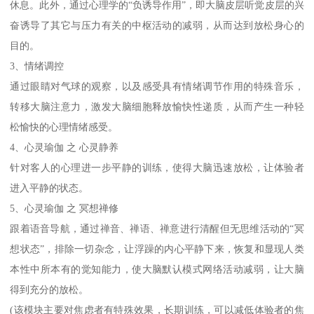
休息。此外，通过心理学的“负诱导作用”，即大脑皮层听觉皮层的兴
奋诱导了其它与压力有关的中枢活动的减弱，从而达到放松身心的
目的。
3、情绪调控
通过眼睛对气球的观察，以及感受具有情绪调节作用的特殊音乐，
转移大脑注意力，激发大脑细胞释放愉快性递质，从而产生一种轻
松愉快的心理情绪感受。
4、心灵瑜伽 之 心灵静养
针对客人的心理进一步平静的训练，使得大脑迅速放松，让体验者
进入平静的状态。
5、心灵瑜伽 之 冥想禅修
跟着语音导航，通过禅音、禅语、禅意进行清醒但无思维活动的“冥
想状态”，排除一切杂念，让浮躁的内心平静下来，恢复和显现人类
本性中所本有的觉知能力，使大脑默认模式网络活动减弱，让大脑
得到充分的放松。
(该模块主要对焦虑者有特殊效果，长期训练，可以减低体验者的焦