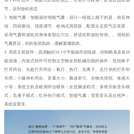
用 PWM 技术，根据人的放松状态，主动引导检测，反馈自适应调
节，达到放松状态
3. 智能气囊：智能操控智能气囊，设计一组能上能下的器，前后伸
缩，四轮驱动。强度调节、收纳式局部器，配置尖足部气压装置，
采用气囊和滚轮对身体各部位穴位，舒适性和放松性强。。强劲的
气囊挤压，到的各部肌肉，缓解紧绷肌肉。
4. 系统主机软件：高清触控10.1寸平板操作训练器，控制舱身及各功
能选项；内嵌式软件可控制太空舱全部机械功能的操作：包括椅子
打开闭合、头盔打开闭合；氧疗、热疗、负离子、足疗等的打开和
关闭；小腿伸长闭合、音量大小、脑波牵引、生物光强弱、体感大
小等；系统主机含检测评估模块：全息脑波程式；多维共振音乐模
式；负离子模式；红外热疗模式；智能气囊；背景音乐及自然声；
系统设置等。