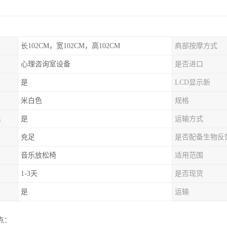
长102CM，宽102CM，高102CM
肩部按摩方式
心理咨询室设备
是否进口
是
LCD显示新
米白色
规格
乐
是
运输方式
充足
是否配备生物反
音乐放松椅
适用范围
1-3天
是否现货
是
运输
点：