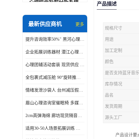
心理绘画投射分析系统
产品描述
可变速催眠放松催眠套件
最新供应商机
更多
规格尺寸
VR虚拟现实心理舱
提升咨询效率50%" 黑河心理沙盘系统
用途
智能反馈训练系统
加工定制
企业拓展训练器材 潜江心理训练教具带音乐套装 适用30-50人场景拓展训练
便携式生物反馈仪
颜色
心理团辅活动套装 现货供应 安徽便携式铝合金教具箱
心理自助仪
是否支持蓝牙音
全包裹式减压舱 90°旋转推车 济源身心反馈系统价格
智能互动宣泄仪
库存情况
情绪发泄沙袋人 台州减压假人带底座 环保硅胶一体成型
团体素质拓展训练箱
品名
眉山心理咨询室催眠椅 多媒体疗愈
发货周期
智能VR运动宣泄系统
2cm高弹海绵 廊坊现货隔音宣泄墙
源头工厂
音乐放松椅
适用30-50人场景拓展训练 泰州社区活动心理训练教具 校园素质拓展工具箱
产品设计要
团体活动工具箱