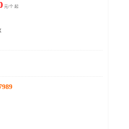
0
元/个 起
区
7989