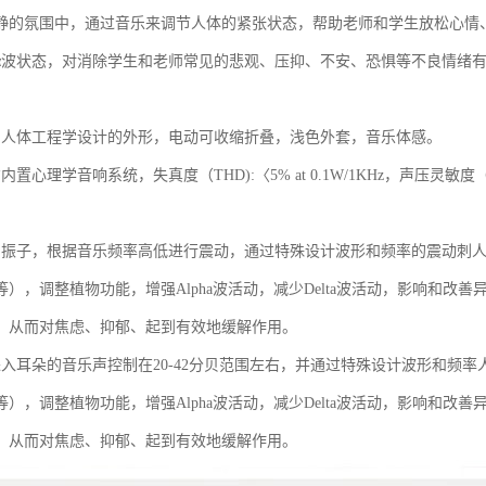
静的氛围中，通过音乐来调节人体的紧张状态，帮助老师和学生放松心情
α波状态，对消除学生和老师常见的悲观、压抑、不安、恐惧等不良情绪
：人体工程学设计的外形，电动可收缩折叠，浅色外套，音乐体感。
置心理学音响系统，失真度（THD):〈5% at 0.1W/1KHz，声压灵敏度（SPL）:
。
口振子，根据音乐频率高低进行震动，通过特殊设计波形和频率的震动刺
等），调整植物功能，增强Alpha波活动，减少Delta波活动，影响和
，从而对焦虑、抑郁、起到有效地缓解作用。
进入耳朵的音乐声控制在20-42分贝范围左右，并通过特殊设计波形和频
等），调整植物功能，增强Alpha波活动，减少Delta波活动，影响和
，从而对焦虑、抑郁、起到有效地缓解作用。