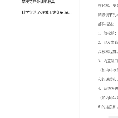
攀枝花户外训练教具
在轻松、安
虚拟现实
科学宣泄 心理减压健身车 深圳心理咨询室智能心理减压动感单车
脑波调节到
部件描述：
1、放松椅
2、沙发靠背内
高放松程度
3、内置进
（如内啡呔
和的递质和
4、系统将
（如内啡呔
和的递质和