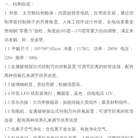
一、结构组成：
1. 外形：太空舱结构舱体；内置超静音电机，自带高音箱，通过控
制界面控制椅子的升降角度。人体工程学设计外形。全电动多重姿
势倾躺“零重力”放松，角度由105度—170度零重力自由调整。满足来
访者躺、仰、坐姿势。
1.1 平躺尺寸：185*90*105cm 净重：117KG 功率：290W 电压：
220v 频率：50Hz
1.2 金属镀铬探出式特制万向供氧装置:可调节距离的软管连接，配有
两种供氧孔来调节供养浓度。
1.3 玻璃钢材质，质轻而硬，机械强度高。
1.4 环形 LED 炫彩装饰灯，椭圆形，蓝色，供电电压 12V。
1.5 音乐共振：大功率换能器；振能传输介质组件；吸音材料组件。
1.6 制氧机：金属镀铬探出式特制万向供氧装置，可调节距离的软管
连接，配有两种供养孔来调节供养浓度.
1.7 负离子空气净化：含负离子发生器，有效净化空气。
1.8 红外热疗：内置红外热疗发生装置，人性化设计，温暖舒适利于