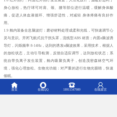
身心放松，热疗球可对肩、颈、腰等部位进行温暖，缓解身体酸
痛，促进人体血液循环、增强舒适性，对减轻 身体疼痛有良好作
用。
1.9 舱内装备全息脑波灯：磨砂材料处理成柔和光线，可快速调节心
灵与意识。开闭飞航式抗干扰头罩，流线型ABS 材质；内置α脑波诱
导灯，闪烁频率 8-14Hz，达到的诱发α脑波效果，采用技术，根据人
的放松状态，主动引导检测，反馈自适应调节，达到放松状态；系
统自带负离子发生装置，舱内吸聚负离子，创造茂密森林空气环
境，强化心理放松。生物光功能：对严重的进行生物光眼睛，快速
催眠。
2. 内置白色可0-90 度开闭飞航式抗干扰头罩：流线型ABS 材质；内
首页
在线QQ
18911547989
在线留言
置4路α脑波诱导灯，闪烁频率 8-14Hz，达到的诱发α脑波效果，采
用 PWM 技术，根据人的放松状态，主动引导检测，反馈自适应调
节，达到放松状态
3. 智能气囊：智能操控智能气囊，设计一组能上能下的器，前后伸