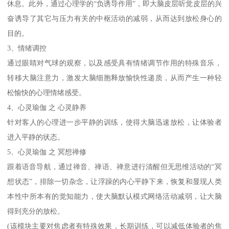
休息。此外，通过心理学的“负诱导作用”，即大脑皮层听觉皮层的兴
奋诱导了其它与压力有关的中枢活动的减弱，从而达到放松身心的
目的。
3、情绪调控
通过眼睛对气球的观察，以及感受具有情绪调节作用的特殊音乐，
转移大脑注意力，激发大脑细胞释放愉快性递质，从而产生一种轻
松愉快的心理情绪感受。
4、心灵瑜伽 之 心灵静养
针对客人的心理进一步平静的训练，使得大脑迅速放松，让体验者
进入平静的状态。
5、心灵瑜伽 之 冥想禅修
跟着语音导航，通过禅音、禅语、禅意进行清醒但无思维活动的“冥
想状态”，排除一切杂念，让浮躁的内心平静下来，恢复和显现人类
本性中所本有的觉知能力，使大脑默认模式网络活动减弱，让大脑
得到充分的放松。
(该模块主要对焦虑者有特殊效果，长期训练，可以减低体验者的焦