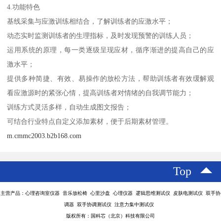
4.功能特色
基线采集与应激训练相结合，了解训练者的应激水平；
动态实时监测训练者的生理指标，及时发现预警的训练人员；
运用系统的原理，每一类逐级呈现应材，循序渐进的提高自己的应
激水平；
提供多种简捷、有效、易操作的放松方法，帮助训练者有效缓解观
看应激源时的紧张心情，提高训练者对情绪的自我调节能力；
训练方式灵活多样，自动生成图文报告；
可结合行业特点自定义添加素材，便于后期素材管理。
m.cmmc2003.b2b168.com
Top
主营产品：心理咨询室仪器 音乐放松椅 心里沙盘 心理仪器 逻辑思维测试仪 皮肤电测试仪 双手协
调器 双手协调测试仪 注意力集中测试仪
版权所有：国科芯（北京）科技有限公司