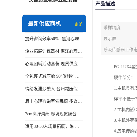
心理绘画投射分析系统
产品描述
可变速催眠放松催眠套件
最新供应商机
更多
采样精度
VR虚拟现实心理舱
提升咨询效率50%" 黑河心理沙盘系统
显示屏
智能反馈训练系统
呼吸传感器工作
企业拓展训练器材 潜江心理训练教具带音乐套装 适用30-50人场景拓展训练
便携式生物反馈仪
心理团辅活动套装 现货供应 安徽便携式铝合金教具箱
PG LUX
心理自助仪
全包裹式减压舱 90°旋转推车 济源身心反馈系统价格
硬件部分：
智能互动宣泄仪
1.主机具
情绪发泄沙袋人 台州减压假人带底座 环保硅胶一体成型
团体素质拓展训练箱
样率不低于2
眉山心理咨询室催眠椅 多媒体疗愈
智能VR运动宣泄系统
2.主机内
2cm高弹海绵 廊坊现货隔音宣泄墙
音乐放松椅
3.主机外
适用30-50人场景拓展训练 泰州社区活动心理训练教具 校园素质拓展工具箱
4.皮电传
团体活动工具箱