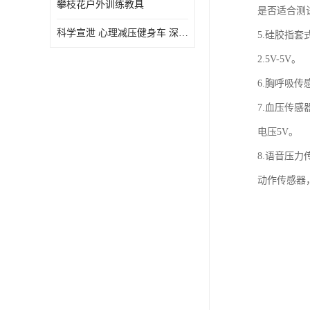
攀枝花户外训练教具
是否适合测试
虚拟现实
科学宣泄 心理减压健身车 深圳心理咨询室智能心理减压动感单车
5.硅胶指套
2.5V-5V。
6.胸呼吸传
7.血压传感
电压5V。
8.语音压力
动作传感器