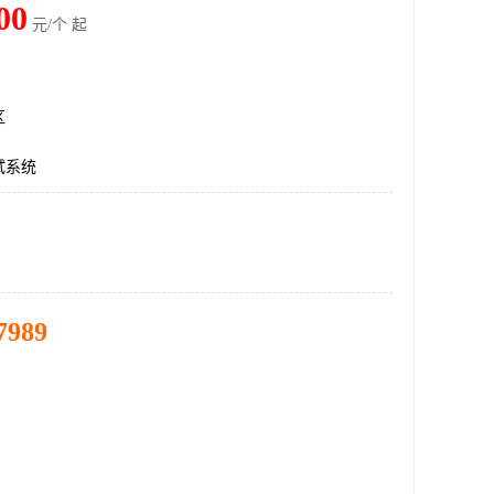
00
元/个 起
区
试系统
7989