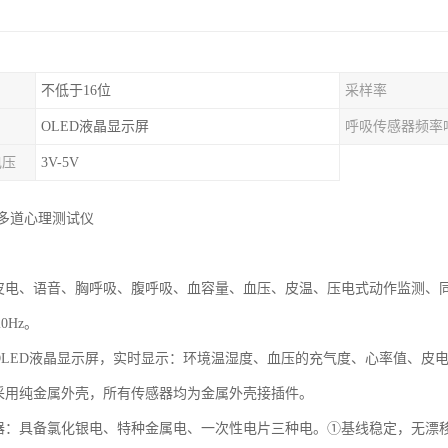
不低于16位
采样率
OLED液晶显示屏
呼吸传感器频率
电压
3V-5V
4型多道心理测试仪
有皮电、语音、胸呼吸、腹呼吸、血容量、血压、皮温、压电式动作监测、
0Hz。
嵌OLED液晶显示屏，实时显示：环境温湿度、血压的充气度、心率值、皮
壳采用纯金属外壳，所有传感器均为金属外壳接插件。
感器：具备氯化银电、特种金属电、一次性电片三种电。①基线稳定，无漂