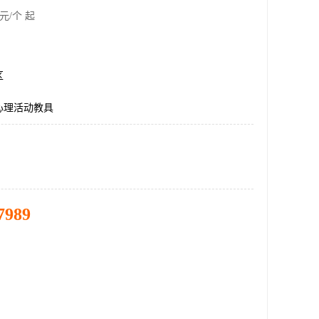
元/个 起
区
心理活动教具
7989