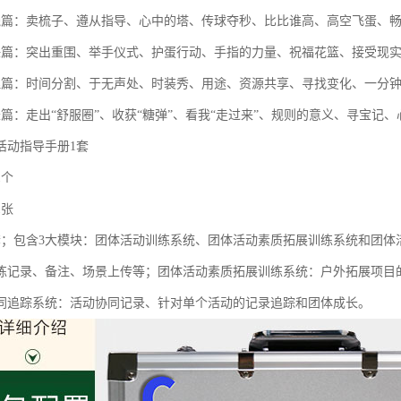
践篇：卖梳子、遵从指导、心中的塔、传球夺秒、比比谁高、高空飞蛋、
任篇：突出重围、举手仪式、护蛋行动、手指的力量、祝福花篮、接受现
理篇：时间分割、于无声处、时装秀、用途、资源共享、寻找变化、一分
长篇：走出“舒服圈”、收获“糖弹”、看我“走过来”、规则的意义、寻宝记
活动指导手册1套
1个
1张
套；包含3大模块：团体活动训练系统、团体活动素质拓展训练系统和团体
练记录、备注、场景上传等；团体活动素质拓展训练系统：户外拓展项目
同追踪系统：活动协同记录、针对单个活动的记录追踪和团体成长。