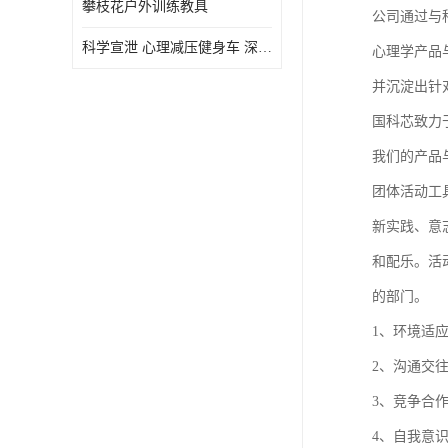
攀枝花户外训练教具
公司通过与
虚拟现实
科学宣泄 心理减压健身车 深圳心理咨询室智能心理减压动感单车
心理学产品
并沉淀出针
国科芯致力
我们的产品
团体活动工
新实践、意
和配乐。活动
的部门。
1、环境适
2、沟通交往
3、竞争合作
4、自我意