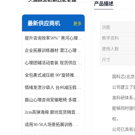
心理绘画投射分析系统
产品描述
可变速催眠放松催眠套件
最新供应商机
更多
功能
VR虚拟现实心理舱
提升咨询效率50%" 黑河心理沙盘系统
教学资料
智能反馈训练系统
使用人数
企业拓展训练器材 潜江心理训练教具带音乐套装 适用30-50人场景拓展训练
便携式生物反馈仪
尺寸
心理团辅活动套装 现货供应 安徽便携式铝合金教具箱
心理自助仪
全包裹式减压舱 90°旋转推车 济源身心反馈系统价格
国科芯(北
智能互动宣泄仪
公司建立了
情绪发泄沙袋人 台州减压假人带底座 环保硅胶一体成型
团体素质拓展训练箱
准科研体系
眉山心理咨询室催眠椅 多媒体疗愈
智能VR运动宣泄系统
能够同时提
2cm高弹海绵 廊坊现货隔音宣泄墙
音乐放松椅
权，
适用30-50人场景拓展训练 泰州社区活动心理训练教具 校园素质拓展工具箱
公司已具有
团体活动工具箱