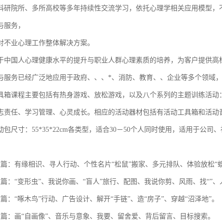
科研院所、多所高校等多年持续性交流学习，依托心理学相关应用模型，
与服务，
对不业心理工作整体解决方案。
于中国人心理健康水平的提升与职业人群心理素质的培养，为客户提供高
与服务已经广泛地应用于政府、、、*、消防、教育、、企业等多个领域
具箱课程主要包括有热身游戏、放松游戏，以及八个系列的主题训练活动
志责任、学习管理、心灵成长。相应的活动器材包括有活动工具箱和活动
包尺寸：55*35*22cm各类型，适合30－50个人同时使用，适用于
应篇：有缘相识、寻人行动、个性名片“松鼠”搬家、多元排队、体验放松“
篇：“变形虫”、我说你画、“盲人”旅行、配图、我说你剪、风雨、找“”、
篇：“啄木鸟”行动、广告设计、解开“手链”、造“房子”、穿越“沼泽地”。
识篇：画“自画像”、音乐与意象、我要、留舍爱、背后留言、目标搜索。