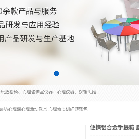
国科芯（北京）科技有限公司提供：心里沙盘、音乐放松椅、心理咨询室仪器、心理仪器、逻辑思维测试仪、皮肤电测试仪、双手协调器、双手协调测试仪、注意力集中测试仪等各种心理学仪器设备。
 廊坊心理课心理活动教具 心理素质训练游戏包
便携铝合金手提箱 