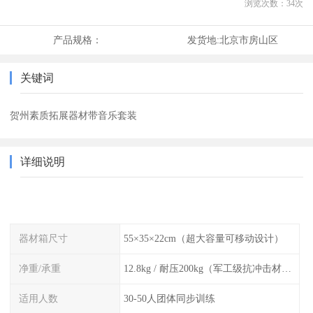
浏览次数：
34
次
产品规格：
发货地:
北京市房山区
关键词
贺州素质拓展器材带音乐套装
详细说明
器材箱尺寸
55×35×22cm（超大容量可移动设计）
净重/承重
12.8kg / 耐压200kg（军工级抗冲击材质）
适用人数
30-50人团体同步训练