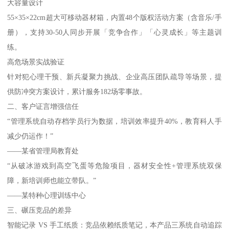
大容量设计
55×35×22cm超大可移动器材箱，内置48个版权活动方案（含音乐/手
册），支持30-50人同步开展「竞争合作」「心灵成长」等主题训
练。
高危场景实战验证
针对犯心理干预、新兵凝聚力挑战、企业高压团队疏导等场景，提
供防冲突方案设计，累计服务182场零事故。
二、客户证言增强信任
“管理系统自动存档学员行为数据，培训效率提升40%，教育科人手
减少仍运作！”
——某省管理局教育处
“从破冰游戏到高空飞蛋等危险项目，器材安全性+管理系统双保
障，新培训师也能立带队。”
——某特种心理训练中心
三、碾压竞品的差异
智能记录 VS 手工纸质：竞品依赖纸质笔记，本产品三系统自动追踪