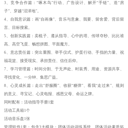
3、竞争合作篇：“啄木鸟”行动、广告设计、解开“手链”、造“房
子”、穿越“沼泽地”。
4、自我意识篇：画“自画像”、音乐与意象、我要、留舍爱、背后留
言、目标搜索。
5、创新实践篇：卖梳子、遵从指导、心中的塔、传球夺秒、比比谁
高、高空飞蛋、畅想拼图、平面魔方。
6、意志责任篇：突出重围、举手仪式、护蛋行动、手指的力量、祝
福花篮、接受现实、承担责任、信任后仰。
7、学习管理篇：时间分割、于无声处、时装秀、用途、资源共享、
寻找变化、一分钟、集思广益。
8、心灵成长篇：走出“舒服圈”、收获“糖弹”、看我“走过来”、规则
的意义、寻宝记、心灵电报、感恩父母、命运之牌。
同时配有：活动指导手册1套
活动工具箱1个
活动音乐盘1张
管理软件1套；包含3大模块：团体活动训练系统、团体活动素质拓