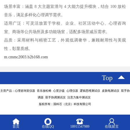
场景丰富：涵盖 8 大主题宣泄与 4 大能力提升模块，结合 100 放松
音乐，满足多样化心理调节需求。
适用广泛：可灵活放置于学校、企业、社区活动中心、心理咨询
室、商场等公共场所及多功能场室，适配多场景减压需求。
品质：采用材料与精密工艺，外观低调奢华，兼顾耐用性与美观
性，彰显质感。
m.cmmc2003.b2b168.com
Top
主营产品：心理咨询室仪器 音乐放松椅 心里沙盘 心理仪器 逻辑思维测试仪 皮肤电测试仪 双手协
调器 双手协调测试仪 注意力集中测试仪
版权所有：国科芯（北京）科技有限公司
首页
在线QQ
18911547989
在线留言