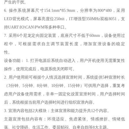
产生的干扰。
6. 操作系统屏幕尺寸154.1mm*85.9mm，分辨率为800*480，采用
LED背光模式，屏幕亮度位250nit，1T增强型350MHz双核8051，支
持UART\IO\CAN\PWM等多种串口。
7. 采用6个尼龙定向固定装置，底座尺寸不低于60mm，设备使用过
程中，可根据需求自主调节装置长度，增加宣泄设备的稳定
性。
设备功能： 1. 打开电源后系统自动进入，用户开机使用无需重复性
操作，使用完成后，电源系统关闭即可。
2. 用户使用前可根据个人情况选择宣泄时间，系统提供5种宣泄时长
（3分钟、5分钟、8分钟、10分钟、15分钟）可供用户选择，重复考
虑用户设备使用需求，非单一固定化设置宣泄时间，用户选择时间
后，系统根据当前用户选择时间进行组织宣泄内容。
3. 宣泄内容包括2大模块：主体宣泄和能力提升共12个内容。
主题宣泄包括内容有：环境适应、焦虑紧张、情感挫折、情绪低
落、社交障碍、生活工作、委屈郁闷、自卑自怨等8大主题。