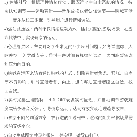
3) 智能引导：根据理性情绪疗法，顺应运动中自主系统的情况，按
照认知调节——运动宣泄——音乐放松或者认知调节——呐喊宣泄
——音乐放松三步骤，引导用户进行情绪调适。
4)运动减压区：两种不良情绪运动方式，匹配相应的游戏场景，在游
戏挑战中，实现健康的运动。
5)心理舒展区：主要针对学生常见的压力应对问题，如考试焦虑、人
际冲突、入学适应等，通过一段时间有规律的运动，达到减缓焦虑
和压力的目的。
6)呐喊宣泄区来访者通过呐喊的方式，消除宣泄者焦虑、紧张、自卑
等不良影响，引导宣泄者积、向上，进而帮助宣泄者建立自信、找
回自我。
7)实时采集生理指标，H-SPORT表盘实时呈现，并自动调节游戏难
度或给予语音反馈，引导健康运动，达到有效实现心理疏导效果。
8)依据不同的调适方案，在行进的全过程中，蹬踏的阻力根据场景需
求的无级变化。
9)自动生成图文并茂的报告，并实现一键导出打印。