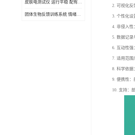
皮肤电测试仪 运行平稳 配有内置扬声器
2. 可视
虚拟现实
团体生物反馈训练系统 情绪宣泄设备 系统管理方便
3. 个性
4. 非侵
5. 数据
6. 互动
7. 适用
8. 科学
9. 便携
10. 支