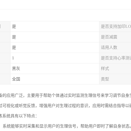
制
是
是否支持加印LO
是
是否减震
是
适用人数
1
是否支持心率测
黑灰
样式
全国
类型
备的应用广泛，主要用于帮助个体通过实时监测生理信号来学习调节自身
过可视化或听觉反馈，增强用户对生理过程的意识，应用时需结合指导以
练系统具有以下特点：
监测：系统能够实时采集和显示用户的生理信号，帮助用户即时了解自身状态