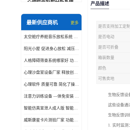
心理绘画投射分析系统
产品描述
可变速催眠放松催眠套件
最新供应商机
更多
是否支持加工定
VR虚拟现实心理舱
太空舱疗养舱音乐放松系统 使用方便 可实时监测
是否电动
智能反馈训练系统
是否可折叠
阳光小屋 促进身心放松 减压放松音乐椅
便携式生物反馈仪
箱装数量
人格障碍筛查系统哪家好 功能丰富 支持多级用户管理
心理自助仪
颜色
心理沙盘室设备厂家 释放创造力 有利于集中和加强心理注意力
智能互动宣泄仪
可售卖地
心理软件 质量可靠 简化了操作的步骤
团体素质拓展训练箱
生物反馈设
注意力训练设备 —体免安装 数据呈现方式多
智能VR运动宣泄系统
这些设备通
智能仿真宣泄人成人版 智能化程度高 内置多种宣泄主题
音乐放松椅
生物反馈训
威斯康星卡片测验厂家 功能丰富 应用领域广
1. 实时
团体活动工具箱