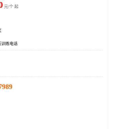
0
元/个 起
区
压训练电话
7989