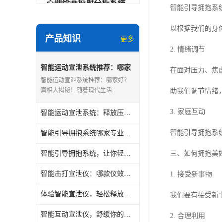
心理绘画投射分析系统
智能引导拥抱系
可变速催眠放松催眠套件
以根据我们的身
产品知识
更多
VR虚拟现实心理舱
2. 情绪调节
智能反馈训练系统
智能运动宣泄系统推荐：哪家
在面对压力、焦
好？真相大揭秘！
智能运动宣泄系统推荐：哪家好？
便携式生物反馈仪
真相大揭秘！随着现代生活..
助我们调节情绪
心理自助仪
3. 家庭互动
智能运动宣泄系统：释放压力，找回内心的平静
智能互动宣泄仪
智能引导拥抱系
智能引导拥抱系统哪家专业？深度解析
团体素质拓展训练箱
智能引导拥抱系统，让你轻松拥抱美好生活
三、如何拥抱美
智能VR运动宣泄系统
智能击打宣泄仪：哪款仪效佳？深度评测与推荐
1. 接受新事物
体验智能宣泄仪，轻松释放压力
音乐放松椅
我们要有接受新
智能互动宣泄仪，舒缓你的心灵
团体活动工具箱
2. 合理利用